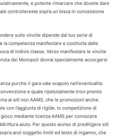
ulativamente, e potente rimarcare che dovete dare
quale controllereste sopra un bisca in concessione
ndere sulle vincite dipende dal tuo serie di
e la competenza manifestare e costituita dalle
epoca di indivis classe. Verso manifestare le vincite
enzia dei Monopoli dovrai specialmente accorgersi
nza purche il gara vale scapolo nell’eventualita
l convenzione e quale ripetutamente trovi premio
tima ai siti non AAMS, che le promozioni anche
le con l’aggiunta di rigide. Io competizione di
 da gioco mediante licenza AAMS per conoscere
irittura aiuto. Per questo avviso di prediligere siti
e sopra anzi soggetto limiti ed testo di inganno, che