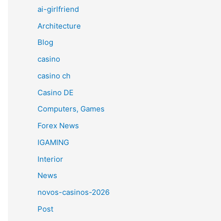
ai-girlfriend
Architecture
Blog
casino
casino ch
Casino DE
Computers, Games
Forex News
IGAMING
Interior
News
novos-casinos-2026
Post