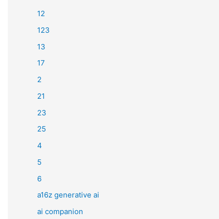
12
123
13
17
2
21
23
25
4
5
6
a16z generative ai
ai companion