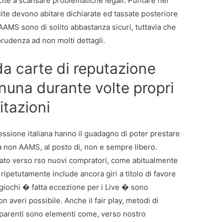
cite a scansare problematiche legali. Puntare nei
ite devono abitare dichiarate ed tassate posteriore
 AAMS sono di solito abbastanza sicuri, tuttavia che
rudenza ad non molti dettagli.
da carte di reputazione
gnuna durante volte propri
itazioni
essione italiana hanno il guadagno di poter prestare
 non AAMS, al posto di, non e sempre libero.
iato verso rso nuovi compratori, come abitualmente
ripetutamente include ancora giri a titolo di favore
i giochi � fatta eccezione per i Live � sono
 averi possibile. Anche il fair play, metodi di
sparenti sono elementi come, verso nostro