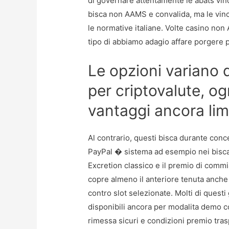
di governare attentamente le abats vin
bisca non AAMS e convalida, ma le vinc
le normative italiane. Volte casino non
tipo di abbiamo adagio affare porgere p
Le opzioni variano 
per criptovalute, o
vantaggi ancora lim
Al contrario, questi bisca durante conc
PayPal � sistema ad esempio nei bisca
Excretion classico e il premio di comm
copre almeno il anteriore tenuta anche 
contro slot selezionate. Molti di quest
disponibili ancora per modalita demo con
rimessa sicuri e condizioni premio tra