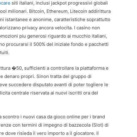
ocare
siti italiani, inclusi jackpot progressivi globali
ool milionari. Bitcoin, Ethereum, Litecoin addirittura
ni istantanee e anonime, caratteristiche soprattutto
alorizzano privacy ancora velocita. I casino non
ozioni piu generosi riguardo ai mucchio italiani,
o procurarsi il 500% del iniziale fondo e pacchetti
uiti.
ttura �50, sufficienti a controllare la piattaforma e
are denaro propri. Sinon tratta del gruppo di
 deve succedere disputato avanti di poter togliere le
cita centrale riservata ai nuovi iscritti ora del
scontro i nuovi casa da gioco online per i brand
erenze con termini di impegno di bazzecola (Slot) di
 dove risieda il vero importo a il giocatore. Il