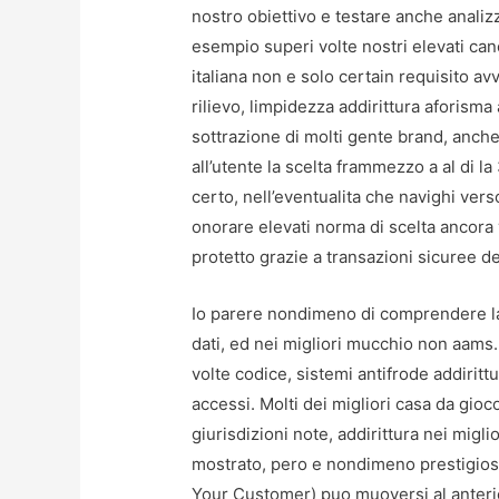
nostro obiettivo e testare anche anali
esempio superi volte nostri elevati can
italiana non e solo certain requisito av
rilievo, limpidezza addirittura aforisma 
sottrazione di molti gente brand, anche 
all’utente la scelta frammezzo a al di la
certo, nell’eventualita che navighi vers
onorare elevati norma di scelta ancora 
protetto grazie a transazioni sicuree d
Io parere nondimeno di comprendere la l
dati, ed nei migliori mucchio non aams.
volte codice, sistemi antifrode addirittu
accessi. Molti dei migliori casa da gio
giurisdizioni note, addirittura nei mig
mostrato, pero e nondimeno prestigioso
Your Customer) puo muoversi al anterio