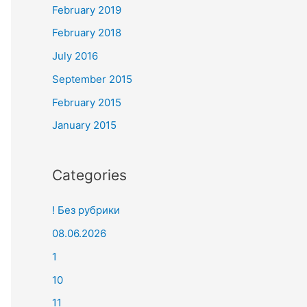
February 2019
February 2018
July 2016
September 2015
February 2015
January 2015
Categories
! Без рубрики
08.06.2026
1
10
11