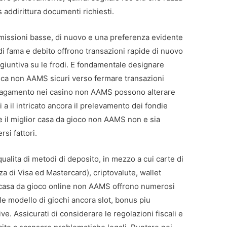
ddirittura documenti richiesti.
mmissioni basse, di nuovo e una preferenza evidente
i fama e debito offrono transazioni rapide di nuovo
ggiuntiva su le frodi. E fondamentale designare
sca non AAMS sicuri verso fermare transazioni
 pagamento nei casino non AAMS possono alterare
a il intricato ancora il prelevamento dei fondie
 il miglior casa da gioco non AAMS non e sia
si fattori.
alita di metodi di deposito, in mezzo a cui carte di
 di Visa ed Mastercard), criptovalute, wallet
te casa da gioco online non AAMS offrono numerosi
e modello di giochi ancora slot, bonus piu
e. Assicurati di considerare le regolazioni fiscali e