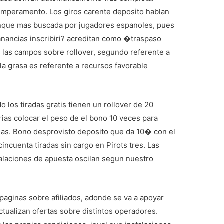
temperamento. Los giros carente deposito hablan
nque mas buscada por jugadores espanoles, pues
anancias inscribiri? acreditan como �traspaso
las campos sobre rollover, segundo referente a
la grasa es referente a recursos favorable
o los tiradas gratis tienen un rollover de 20
ias colocar el peso de el bono 10 veces para
cias. Bono desprovisto deposito que da 10� con el
incuenta tiradas sin cargo en Pirots tres. Las
talaciones de apuesta oscilan segun nuestro
paginas sobre afiliados, adonde se va a apoyar
ctualizan ofertas sobre distintos operadores.