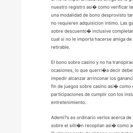
nuestro registro asi� como verificar 
una modalidad de bono desprovisto ta
no requieren adquisicion intimo. Las g
sobre descuento� inclusive completar 
cual si no le importa hacerse amiga de 
retirable.
El bono sobre casino y no ha transpirad
ocasiones, lo que querri�a decir deber
impedir alcanzar arrinconar los ganan
fin de juegos sobre casino asi� como c
participaciones de cumplir con los ins
entretenimiento.
Ademi?s es ordinario verlos acerca de 
sobre el silli�n recopilan asi� como a