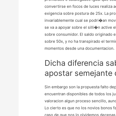
convertirse en focos de luces realiza
exigencia sobre postura de 25x. La pro
invariablemente cual se podri�an mover
se va a apoyar sobre el silli�n active 
sobre consumidor. El saldo originado e
sobre 50x, y no ha transpirado el term
momentos desde una documentacion.
Dicha diferencia sa
apostar semejante 
Sin embargo son la propuesta falto dep
encuentran disponibles de todos los j
valoracion algun proceso sencillo, aunq
Lo cierto es que no los novios bonos fa
caso de que nos lo olvidemos decenas 