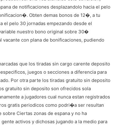
pana de notificaciones desplazandolo hacia el pelo
nificacion�. Obten demas bonos de 12�, a tu
cia el pelo 30 jornadas empezando desde el
 variable nuestro bono original sobre 30�
 vacante con plana de bonificaciones, pudiendo
arcadas que los tiradas sin cargo carente deposito
especificos, juegos o secciones a diferencia para
do. Por otra parte los tiradas gratuito sin deposito
s gratuito sin deposito son ofrecidos sola
lanamente a jugadores cual nunca estan registrados
giros gratis periodicos como podri�a ser resultan
e sobre Ciertas zonas de espana y no ha
s gente activos y dichosas jugando a la medio para