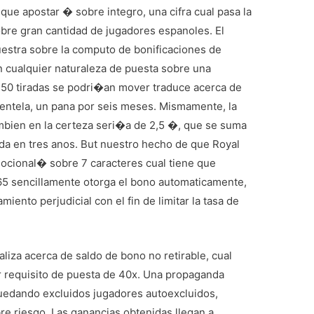
ue apostar � sobre integro, una cifra cual pasa la
re gran cantidad de jugadores espanoles. El
estra sobre la computo de bonificaciones de
 cualquier naturaleza de puesta sobre una
e 50 tiradas se podri�an mover traduce acerca de
rentela, un pana por seis meses. Mismamente, la
mbien en la certeza seri�a de 2,5 �, que se suma
ada en tres anos. But nuestro hecho de que Royal
ocional� sobre 7 caracteres cual tiene que
65 sencillamente otorga el bono automaticamente,
iento perjudicial con el fin de limitar la tasa de
liza acerca de saldo de bono no retirable, cual
r requisito de puesta de 40x. Una propaganda
uedando excluidos jugadores autoexcluidos,
re riesgo. Las ganancias obtenidas llegan a