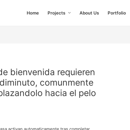
Home
Projects
About Us
Portfolio
de bienvenida requieren
e diminuto, comunmente
lazandolo hacia el pelo
rasa activan automaticamente tras completar