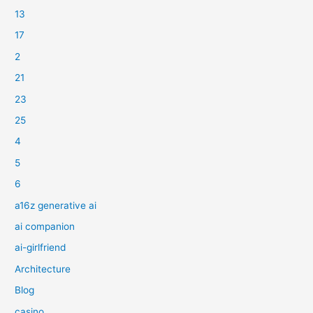
13
17
2
21
23
25
4
5
6
a16z generative ai
ai companion
ai-girlfriend
Architecture
Blog
casino