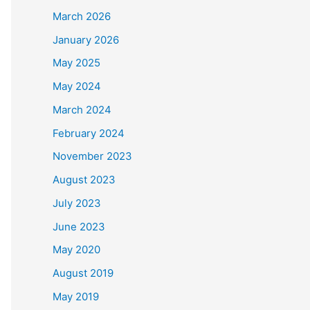
March 2026
January 2026
May 2025
May 2024
March 2024
February 2024
November 2023
August 2023
July 2023
June 2023
May 2020
August 2019
May 2019