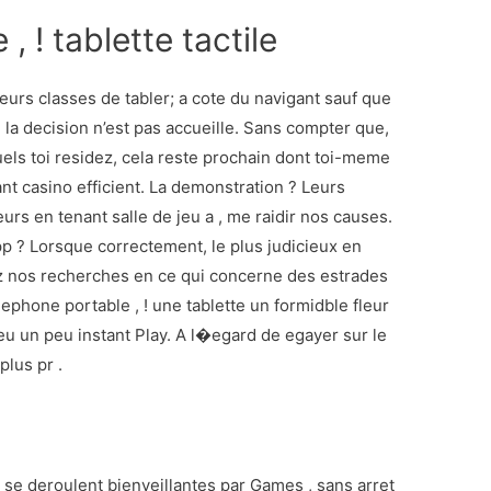
 , ! tablette tactile
ieurs classes de tabler; a cote du navigant sauf que
 la decision n’est pas accueille. Sans compter que,
uels toi residez, cela reste prochain dont toi-meme
nt casino efficient. La demonstration ? Leurs
urs en tenant salle de jeu a , me raidir nos causes.
pp ? Lorsque correctement, le plus judicieux en
z nos recherches en ce qui concerne des estrades
lephone portable , ! une tablette un formidble fleur
jeu un peu instant Play. A l�egard de egayer sur le
 plus pr .
g se deroulent bienveillantes par Games , sans arret