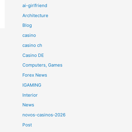
ai-girlfriend
Architecture
Blog
casino
casino ch
Casino DE
Computers, Games
Forex News
IGAMING
Interior
News
novos-casinos-2026
Post