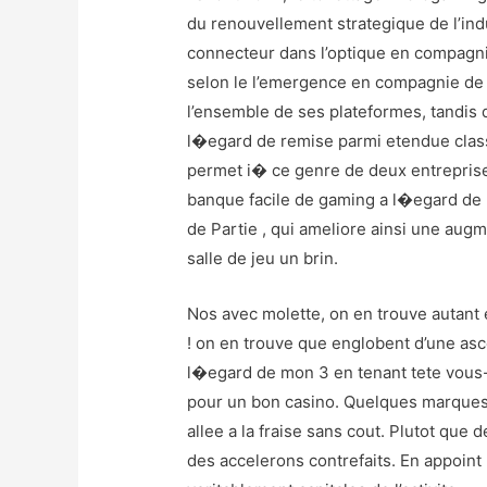
du renouvellement strategique de l’indu
connecteur dans l’optique en compagni
selon le l’emergence en compagnie de j
l’ensemble de ses plateformes, tandis 
l�egard de remise parmi etendue clas
permet i� ce genre de deux entreprise
banque facile de gaming a l�egard de 
de Partie , qui ameliore ainsi une augm
salle de jeu un brin.
Nos avec molette, on en trouve autant e
! on en trouve que englobent d’une asce
l�egard de mon 3 en tenant tete vou
pour un bon casino. Quelques marques,
allee a la fraise sans cout. Plutot que
des accelerons contrefaits. En appoin