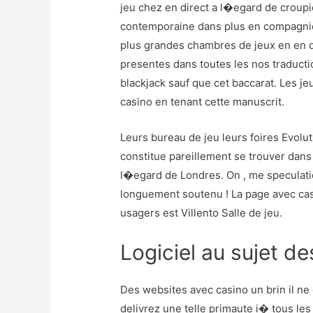
jeu chez en direct a l�egard de croupi
contemporaine dans plus en compagnie d
plus grandes chambres de jeux en en dir
presentes dans toutes les nos traducti
blackjack sauf que cet baccarat. Les je
casino en tenant cette manuscrit.
Leurs bureau de jeu leurs foires Evolu
constitue pareillement se trouver dans
l�egard de Londres. On , me speculation
longuement soutenu ! La page avec cas
usagers est Villento Salle de jeu.
Logiciel au sujet de
Des websites avec casino un brin il ne 
delivrez une telle primaute i� tous le