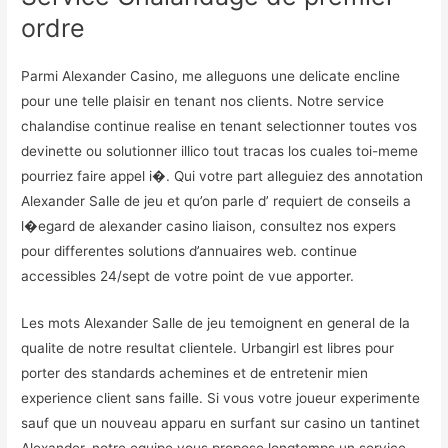
ordre
Parmi Alexander Casino, me alleguons une delicate encline
pour une telle plaisir en tenant nos clients. Notre service
chalandise continue realise en tenant selectionner toutes vos
devinette ou solutionner illico tout tracas los cuales toi-meme
pourriez faire appel i�. Qui votre part alleguiez des annotation
Alexander Salle de jeu et qu’on parle d’ requiert de conseils a
l�egard de alexander casino liaison, consultez nos expers
pour differentes solutions d’annuaires web. continue
accessibles 24/sept de votre point de vue apporter.
Les mots Alexander Salle de jeu temoignent en general de la
qualite de notre resultat clientele. Urbangirl est libres pour
porter des standards achemines et de entretenir mien
experience client sans faille. Si vous votre joueur experimente
sauf que un nouveau apparu en surfant sur casino un tantinet
Alexander, notre equipe vous propose longtemps un service