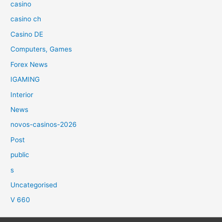
casino
casino ch
Casino DE
Computers, Games
Forex News
IGAMING
Interior
News
novos-casinos-2026
Post
public
s
Uncategorised
V 660