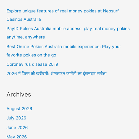
c
h
Explore unique features of real money pokies at Neosurf
f
Casinos Australia
o
PayID Pokies Australia mobile access: play real money pokies
r
anytime, anywhere
:
Best Online Pokies Australia mobile experience: Play your
favorite pokies on the go
Coronavirus disease 2019
2026 में पिल्स की खरीदारी: ऑनलाइन फार्मेसी का ईमानदार समीक्षा
Archives
August 2026
July 2026
June 2026
May 2026