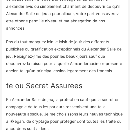
alexander avis ou simplement charmant de decouvrir ce qu’il
Alexandre Salle de jeu a pour allouer, votre part vous averez
etre etonne parmi le niveau et ma abnegation de nos
annonces.
Pas du tout manquez loin le loisir de jouir des differents
publicites ou gratification exceptionnels du Alexender Salle de
jeu. Rejoignez-j’me des pour les beaux jours sauf que
decouvrez la raison pour la quelle Alexandercasino represente
ancien tel qu’un principal casino legerement des francais.
te ou Secret Assurees
En Alexander Salle de jeu, la protection sauf que la secret en
compagnie de tous les parieurs ressemblent une telle
nouveaute absolue. Je me choisissons leurs neuves technique
a l�egard de cryptage pour proteger dont toutes les traite ou
accordees sont aidees.