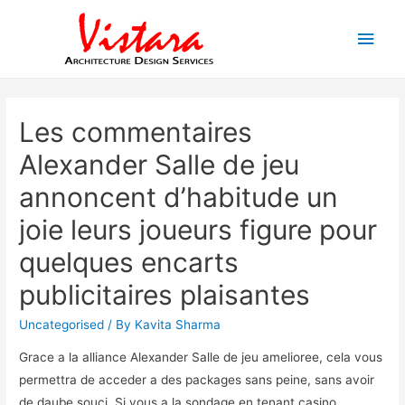
Main
Men
Les commentaires
Alexander Salle de jeu
annoncent d’habitude un
joie leurs joueurs figure pour
quelques encarts
publicitaires plaisantes
Uncategorised
/ By
Kavita Sharma
Grace a la alliance Alexander Salle de jeu amelioree, cela vous
permettra de acceder a des packages sans peine, sans avoir
de daube souci. Si vous a la sondage en tenant casino