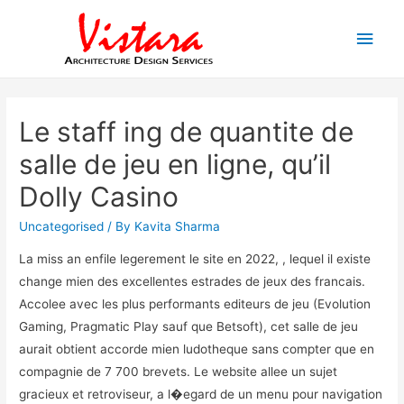
Main
Men
Le staff ing de quantite de
salle de jeu en ligne, qu’il
Dolly Casino
Uncategorised
/ By
Kavita Sharma
La miss an enfile legerement le site en 2022, , lequel il existe
change mien des excellentes estrades de jeux des francais.
Accolee avec les plus performants editeurs de jeu (Evolution
Gaming, Pragmatic Play sauf que Betsoft), cet salle de jeu
aurait obtient accorde mien ludotheque sans compter que en
compagnie de 7 700 brevets. Le website allee un sujet
gracieux et retroviseur, a l�egard de un menu pour navigation