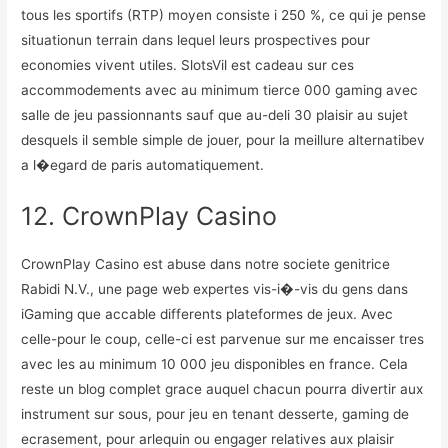
tous les sportifs (RTP) moyen consiste i 250 %, ce qui je pense
situationun terrain dans lequel leurs prospectives pour
economies vivent utiles. SlotsVil est cadeau sur ces
accommodements avec au minimum tierce 000 gaming avec
salle de jeu passionnants sauf que au-deli 30 plaisir au sujet
desquels il semble simple de jouer, pour la meillure alternatibev
a l�egard de paris automatiquement.
12. CrownPlay Casino
CrownPlay Casino est abuse dans notre societe genitrice
Rabidi N.V., une page web expertes vis-i�-vis du gens dans
iGaming que accable differents plateformes de jeux. Avec
celle-pour le coup, celle-ci est parvenue sur me encaisser tres
avec les au minimum 10 000 jeu disponibles en france. Cela
reste un blog complet grace auquel chacun pourra divertir aux
instrument sur sous, pour jeu en tenant desserte, gaming de
ecrasement, pour arlequin ou engager relatives aux plaisir