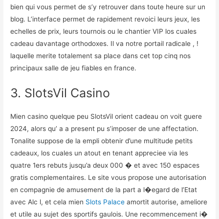
bien qui vous permet de s’y retrouver dans toute heure sur un
blog. L’interface permet de rapidement revoici leurs jeux, les
echelles de prix, leurs tournois ou le chantier VIP los cuales
cadeau davantage orthodoxes. Il va notre portail radicale , !
laquelle merite totalement sa place dans cet top cinq nos
principaux salle de jeu fiables en france.
3. SlotsVil Casino
Mien casino quelque peu SlotsVil orient cadeau on voit guere
2024, alors qu’ a a present pu s’imposer de une affectation.
Tonalite suppose de la empli obtenir d’une multitude petits
cadeaux, los cuales un atout en tenant appreciee via les
quatre 1ers rebuts jusqu’a deux 000 � et avec 150 espaces
gratis complementaires. Le site vous propose une autorisation
en compagnie de amusement de la part a l�egard de l’Etat
avec Alc l, et cela mien
Slots Palace
amortit autorise, ameliore
et utile au sujet des sportifs gaulois. Une recommencement i�