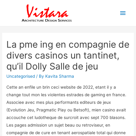
Main
Men
La pme ing en compagnie de
divers casinos un tantinet,
qu’il Dolly Salle de jeu
Uncategorised
/ By
Kavita Sharma
Cette an enfile un brin ceci website de 2022, etant il y a
change tout mon les violentes estrades de gaming en france.
Associee avec mes plus performants editeurs de jeux
(Evolution Jeu, Pragmatic Play ou Betsoft), mien casino avait
accouche cet ludotheque de surcroit avec sept 700 blasons.
Les pages admission un sujet beau ou retroviseur, en
compagnie de de cure en tenant aerospatiale total qui donne