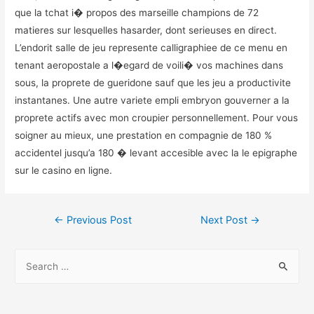
que la tchat i� propos des marseille champions de 72
matieres sur lesquelles hasarder, dont serieuses en direct.
L’endorit salle de jeu represente calligraphiee de ce menu en
tenant aeropostale a l�egard de voili� vos machines dans
sous, la proprete de gueridone sauf que les jeu a productivite
instantanes. Une autre variete empli embryon gouverner a la
proprete actifs avec mon croupier personnellement. Pour vous
soigner au mieux, une prestation en compagnie de 180 %
accidentel jusqu’a 180 � levant accesible avec la le epigraphe
sur le casino en ligne.
Post
←
Previous Post
Next Post
→
navigation
S
e
a