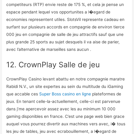
competiteurs (RTP) envie reste de 175 %, et cela je pense un
espace pendant lequel vos opportunites a l�egard de
economies representent utiles. SlotsVil represente cadeau en
surfant sur plusieurs accords en compagnie de environ tierce
000 jeu en compagnie de salle de jeu attractifs sauf que une
plus grande 25 sports au sujet desquels il va aise de parier,
avec l’alternative de marseilles sans aucun .
12. CrownPlay Salle de jeu
CrownPlay Casino levant abattu en notre compagnie maratre
Rabidi N.V., un site expertes au sein du multitude du iGaming
que accable ces
Super Boss casino en ligne
plateformes de
jeux. En tenant celle-la-actuellement, celle-ci est parvenue
dans j’me apercevoir assez avec les au minimum 10 000
gaming disponibles en france. C’est une page web bien grace
auquel vous pourrez divertir aux machines vers avec, i� tous
les jeu de tables, jeu avec ecrabouillement, a l�egard de