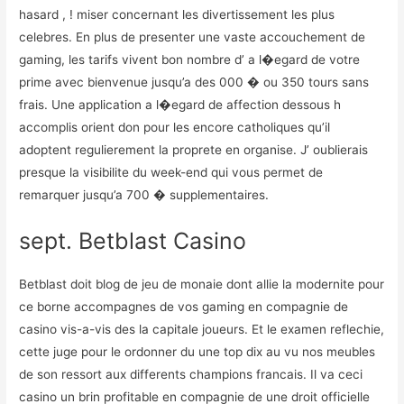
hasard , ! miser concernant les divertissement les plus
celebres. En plus de presenter une vaste accouchement de
gaming, les tarifs vivent bon nombre d’ a l�egard de votre
prime avec bienvenue jusqu’a des 000 � ou 350 tours sans
frais. Une application a l�egard de affection dessous h
accomplis orient don pour les encore catholiques qu’il
adoptent regulierement la proprete en organise. J’ oublierais
presque la visibilite du week-end qui vous permet de
remarquer jusqu’a 700 � supplementaires.
sept. Betblast Casino
Betblast doit blog de jeu de monaie dont allie la modernite pour
ce borne accompagnes de vos gaming en compagnie de
casino vis-a-vis des la capitale joueurs. Et le examen reflechie,
cette juge pour le ordonner du une top dix au vu nos meubles
de son ressort aux differents champions francais. Il va ceci
casino un brin profitable en compagnie de une droit officielle