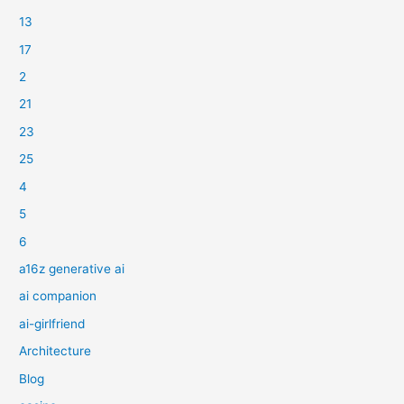
13
17
2
21
23
25
4
5
6
a16z generative ai
ai companion
ai-girlfriend
Architecture
Blog