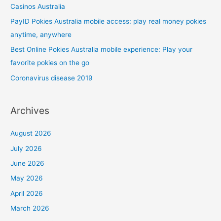
r
Casinos Australia
:
PayID Pokies Australia mobile access: play real money pokies
anytime, anywhere
Best Online Pokies Australia mobile experience: Play your
favorite pokies on the go
Coronavirus disease 2019
Archives
August 2026
July 2026
June 2026
May 2026
April 2026
March 2026