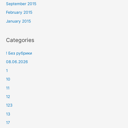
September 2015
February 2015
January 2015
Categories
! Без рубрики
08.06.2026
1
10
11
12
123
13
17