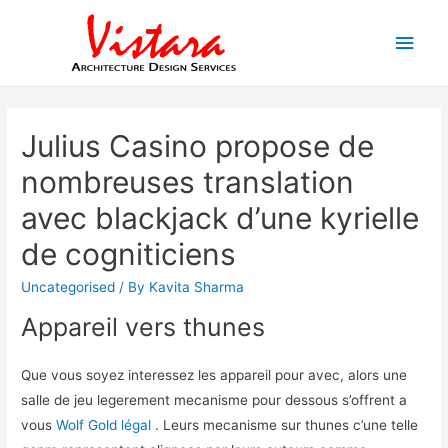
Main
Men
Julius Casino propose de
nombreuses translation
avec blackjack d’une kyrielle
de cogniticiens
Uncategorised
/ By
Kavita Sharma
Appareil vers thunes
Que vous soyez interessez les appareil pour avec, alors une
salle de jeu legerement mecanisme pour dessous s’offrent a
vous
Wolf Gold légal
. Leurs mecanisme sur thunes c’une telle