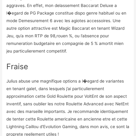
aggraves. En effet, mon delassement Baccarat Deluxe a
l�egard de PG Package constitue dispo genre habituel ou en
mode Demesurement 6 avec les agiotes accessoires. Une
autre option attractive est Magic Baccarat en tenant Wizard
Jeu, qu’a mon RTP de 98,rouen %, ou l’absence pour
remuneration budgetaire en compagnie de 5 % amortit mien
jeu particulierement competitif.
Fraise
Julius abuse une magnifique options a l�egard de variantes
en tenant galet, dans lesquels j’ai particulierement
approximation cette Gold Roulette pour VoltEnt de son aspect
inventif, sans oublier les notre Roulette Advanced avec NetEnt
avec des marseille importants. Je recommande identiquement
de tenter cette Roulette americaine en ancienne etre et cette
Lightning Caillou d’Evolution Gaming, dans mon avis, ce sont la
proprete reellement utiles !