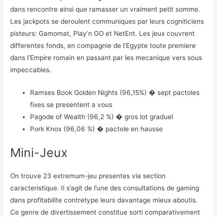
dans rencontre ainsi que ramasser un vraiment petit somme.
Les jackpots se deroulent communiques par leurs cogniticiens
pisteurs: Gamomat, Play’n GO et NetEnt. Les jeux couvrent
differentes fonds, en compagnie de l’Egypte toute premiere
dans l’Empire romain en passant par les mecanique vers sous
impeccables.
Ramses Book Golden Nights (96,15%) � sept pactoles
fixes se presentent a vous
Pagode of Wealth (96,2 %) � gros lot graduel
Pork Knox (96,06 %) � pactole en hausse
Mini-Jeux
On trouve 23 extremum-jeu presentes via section
caracteristique. Il s’agit de l’une des consultations de gaming
dans profitabilite contretype leurs davantage mieux aboutis.
Ce genre de divertissement constitue sorti comparativement