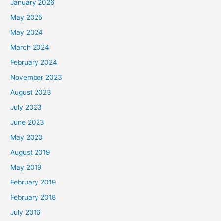
January 2026
May 2025
May 2024
March 2024
February 2024
November 2023
August 2023
July 2023
June 2023
May 2020
August 2019
May 2019
February 2019
February 2018
July 2016