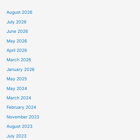
August 2026
July 2026
June 2026
May 2026
April 2026
March 2026
January 2026
May 2025
May 2024
March 2024
February 2024
November 2023
August 2023
July 2023