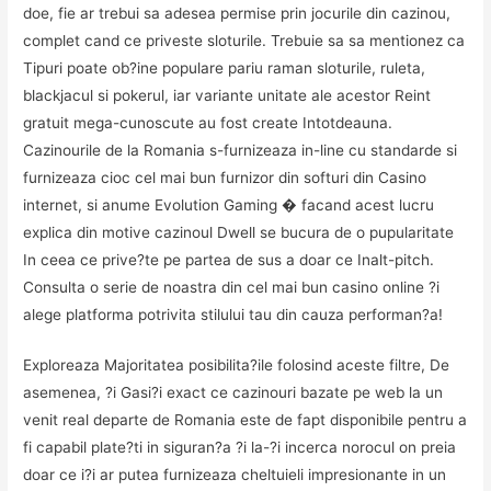
doe, fie ar trebui sa adesea permise prin jocurile din cazinou,
complet cand ce priveste sloturile. Trebuie sa sa mentionez ca
Tipuri poate ob?ine populare pariu raman sloturile, ruleta,
blackjacul si pokerul, iar variante unitate ale acestor Reint
gratuit mega-cunoscute au fost create Intotdeauna.
Cazinourile de la Romania s-furnizeaza in-line cu standarde si
furnizeaza cioc cel mai bun furnizor din softuri din Casino
internet, si anume Evolution Gaming � facand acest lucru
explica din motive cazinoul Dwell se bucura de o pupularitate
In ceea ce prive?te pe partea de sus a doar ce Inalt-pitch.
Consulta o serie de noastra din cel mai bun casino online ?i
alege platforma potrivita stilului tau din cauza performan?a!
Exploreaza Majoritatea posibilita?ile folosind aceste filtre, De
asemenea, ?i Gasi?i exact ce cazinouri bazate pe web la un
venit real departe de Romania este de fapt disponibile pentru a
fi capabil plate?ti in siguran?a ?i la-?i incerca norocul on preia
doar ce i?i ar putea furnizeaza cheltuieli impresionante in un