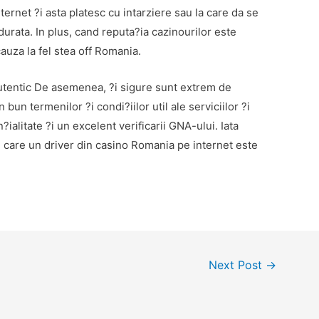
ternet ?i asta platesc cu intarziere sau la care da se
urata. In plus, cand reputa?ia cazinourilor este
cauza la fel stea off Romania.
tentic De asemenea, ?i sigure sunt extrem de
bun termenilor ?i condi?iilor util ale serviciilor ?i
?ialitate ?i un excelent verificarii GNA-ului. Iata
in care un driver din casino Romania pe internet este
Next Post
→