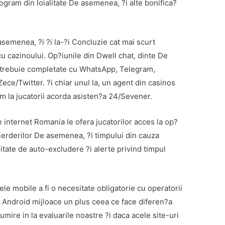
gram din loialitate De asemenea, ?i alte bonifica?
semenea, ?i ?i la-?i Concluzie cat mai scurt
cu cazinoului. Op?iunile din Dwell chat, dinte De
trebuie completate cu WhatsApp, Telegram,
ce/Twitter. ?i chiar unul la, un agent din casinos
m la jucatorii acorda asisten?a 24/Sevener.
 internet Romania le ofera jucatorilor acces la op?
pierderilor De asemenea, ?i timpului din cauza
itate de auto-excludere ?i alerte privind timpul
le mobile a fi o necesitate obligatorie cu operatorii
 ?i Android mijloace un plus ceea ce face diferen?a
mire in la evaluarile noastre ?i daca acele site-uri