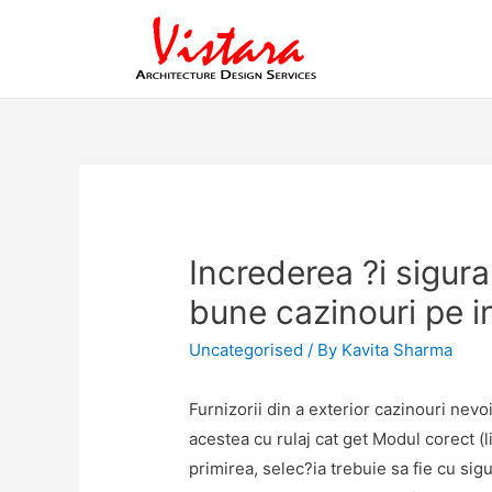
Increderea ?i sigura
bune cazinouri pe i
Uncategorised
/ By
Kavita Sharma
Furnizorii din a exterior cazinouri nevoi
acestea cu rulaj cat get Modul corect (l
primirea, selec?ia trebuie sa fie cu si