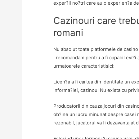
exper?ii no?tri care au o experien?a de 
Cazinouri care trebu
romani
Nu absolut toate platformele de casino e
i recomandam pentru a fi capabil evi?i a
urmatoarele caracteristisici:
Licen?a a fi cartea din identitate un ex
informa?iei, cazinoul Nu exista cu privi
Producatorii din cauza jocuri din casino
ob?ine un lucru minunat despre casei m
rezonabil, jucatorul va fi dezavantajat 
Folosind unor termeni ?i clause vagi, d