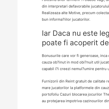
din interpretari defavorabile jucatorul
Realizeaza alte Motive, precum colect
bun informa?iilor jucatorilor.
Iar Daca nu este leg
poate fi acoperit de 
Bonusurile care vor fi generoase, inca 
cauza ob?inut in mod obi?nuit util jucato
capabil i?i creezi nemul?umire pentru un
Furnizorii din Reint gratuit de calitate 
mare jucatorilor la platformele din cau
portofoliu Cazuri blocarea jocurilor Th
au protejarea impotriva cazinourilor di