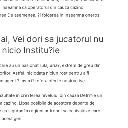
ui inseamna ca operatorul din cauza cazino
area De asemenea, ?i folosrea in inseamna oneros
al, Vei dori sa jucatorul nu
nicio Institu?ie
care au un pasionat rulaj uria?, extrem de greu din
rilor. Astfel, niciodata niciun rost pentru a fi
 agent ?i asta i?i ofera oferte neatractive.
rezultate in cre?terea nivelului din cauza Detri?ie un
za cazino. Lipsa posibila de acestora departe de
e cu siguran?a regiuni ar trebui sa echivaleze care
n acest gen.