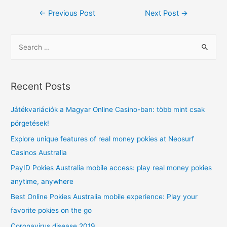
Post
←
Previous Post
Next Post
→
navigation
S
e
a
r
Recent Posts
c
h
Játékvariációk a Magyar Online Casino-ban: több mint csak
f
pörgetések!
o
Explore unique features of real money pokies at Neosurf
r
Casinos Australia
:
PayID Pokies Australia mobile access: play real money pokies
anytime, anywhere
Best Online Pokies Australia mobile experience: Play your
favorite pokies on the go
Coronavirus disease 2019