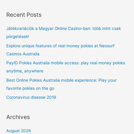
a
r
Recent Posts
c
h
Játékvariációk a Magyar Online Casino-ban: több mint csak
f
pörgetések!
o
Explore unique features of real money pokies at Neosurf
r
Casinos Australia
:
PayID Pokies Australia mobile access: play real money pokies
anytime, anywhere
Best Online Pokies Australia mobile experience: Play your
favorite pokies on the go
Coronavirus disease 2019
Archives
August 2026