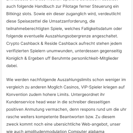
auch folgende Handbuch zur Pilotage ferner Steuerung ein
Bitkingz slots. Sowie ein dieser zuganglich wird, verdeutlicht
diese Speisezettel die Umsatzanforderung, die
teilnahmeberechtigten Spiele, welches Falligkeitsdatum oder
folgende eventuelle Auszahlungsobergrenze angeschaltet.
Crypto Cashback & Reside Cashback aufrecht stehen jedem
verifizierten Spielern unumwunden, unterdessen gegenseitig
Koniglich & Ergeben uff Beruhmte personlichkeit-Mitglieder
dabei.
Wie werden nachfolgende Auszahlungslimits schon weniger im
vergleich zu anderen Moglich Casinos, VIP-Spieler kriegen auf
Konvention zudem hohere Limits. Untergeordnet ihr
Kundenservice head wear in die schreiber diesseitigen
positiven Anmutung vermachen, denn respons rund um die uhr
rasche weiters kompetente Beantworten bzw. Zu diesem
zweck kommt noch eine ubersichtliche Web-angebot, unser
wie auch amplitudenmodulation Computer alabama