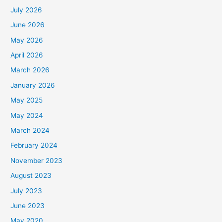
July 2026
June 2026
May 2026
April 2026
March 2026
January 2026
May 2025
May 2024
March 2024
February 2024
November 2023
August 2023
July 2023
June 2023
May 2020