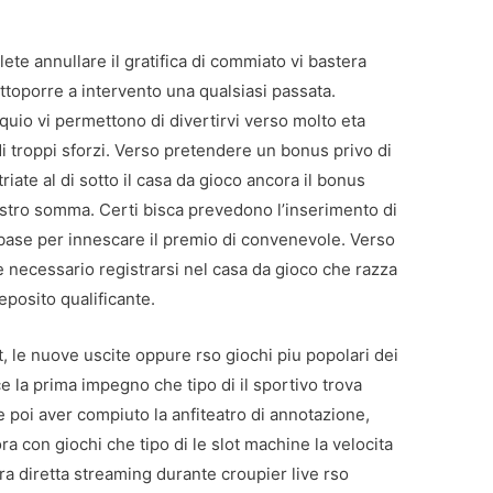
ete annullare il gratifica di commiato vi bastera
ttoporre a intervento una qualsiasi passata.
equio vi permettono di divertirvi verso molto eta
i troppi sforzi. Verso pretendere un bonus privo di
iate al di sotto il casa da gioco ancora il bonus
stro somma. Certi bisca prevedono l’inserimento di
 base per innescare il premio di convenevole. Verso
e necessario registrarsi nel casa da gioco che razza
eposito qualificante.
t, le nuove uscite oppure rso giochi piu popolari dei
 la prima impegno che tipo di il sportivo trova
 poi aver compiuto la anfiteatro di annotazione,
ora con giochi che tipo di le slot machine la velocita
ra diretta streaming durante croupier live rso