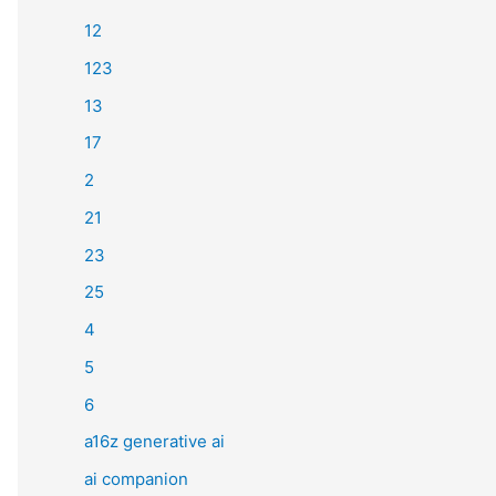
12
123
13
17
2
21
23
25
4
5
6
a16z generative ai
ai companion