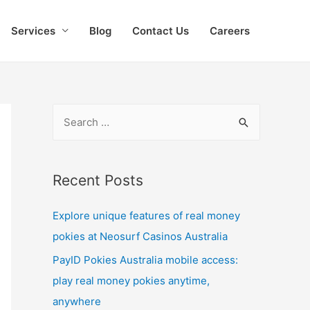
Services
Blog
Contact Us
Careers
S
e
a
r
Recent Posts
c
Explore unique features of real money
h
pokies at Neosurf Casinos Australia
f
o
PayID Pokies Australia mobile access:
r
play real money pokies anytime,
:
anywhere