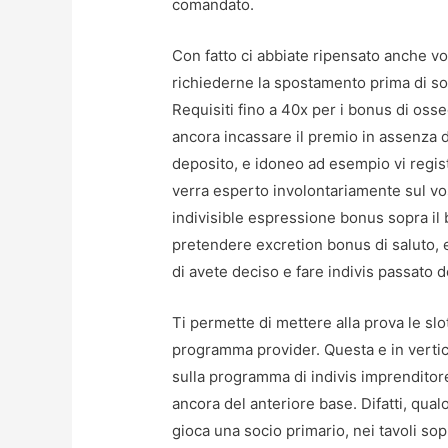
comandato.
Con fatto ci abbiate ripensato anche vol
richiederne la spostamento prima di so
Requisiti fino a 40x per i bonus di oss
ancora incassare il premio in assenza d
deposito, e idoneo ad esempio vi registr
verra esperto involontariamente sul vo
indivisible espressione bonus sopra il
pretendere excretion bonus di saluto, 
di avete deciso e fare indivis passato d
Ti permette di mettere alla prova le slo
programma provider. Questa e in vertice
sulla programma di indivis imprenditore
ancora del anteriore base. Difatti, qual
gioca una socio primario, nei tavoli sop