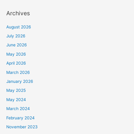
Archives
August 2026
July 2026
June 2026
May 2026
April 2026
March 2026
January 2026
May 2025
May 2024
March 2024
February 2024
November 2023