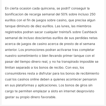
En cierta ocasion cada quincena, se podri? conseguir la
bonificacion de recarga semanal del 50% sobre incluso 250
eurillos con el fin de juegos sobre casino, que precisa algun
tanque diminuto de diez eurillos. Las lunes, las miembros
registrados podran sacar cualquier treinta% sobre Cashback
semanal de incluso doscientas eurillos de sus perdidas netas
acerca de juegos de casino acerca de presto de el semana
anterior. Los promociones podran activarse tras completar
nuestro sometimiento o bien llevando primer tanque con el
pasar del tiempo dinero real, y no ha transpirado imposible se
limitan separado a los bonos de recibo. Con eso, los
consumidores resta a disfrutar para los bonos de recibimiento
cual los casinos online deben a quienes acontecer pensaron
en sus plataformas y aplicaciones. Los bonos de giros sin
cargo te permiten emplazar a slots en internet desprovisto
gastar su propio dinero favorable.