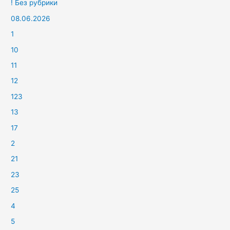
! Без рубрики
08.06.2026
1
10
11
12
123
13
17
2
21
23
25
4
5