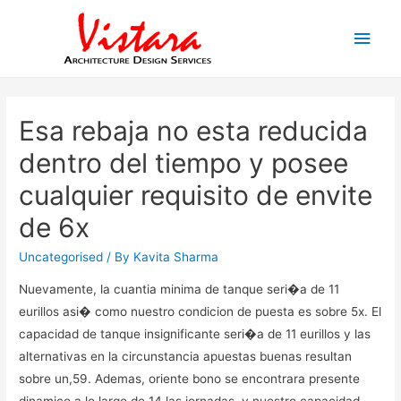
Main
Men
Esa rebaja no esta reducida
dentro del tiempo y posee
cualquier requisito de envite
de 6x
Uncategorised
/ By
Kavita Sharma
Nuevamente, la cuantia minima de tanque seri�a de 11
eurillos asi� como nuestro condicion de puesta es sobre 5x. El
capacidad de tanque insignificante seri�a de 11 eurillos y las
alternativas en la circunstancia apuestas buenas resultan
sobre un,59. Ademas, oriente bono se encontrara presente