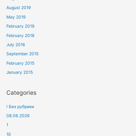
August 2019
May 2019
February 2019
February 2018
July 2016
September 2015
February 2015
January 2015
Categories
! Без рубрики
08.06.2026
1
10