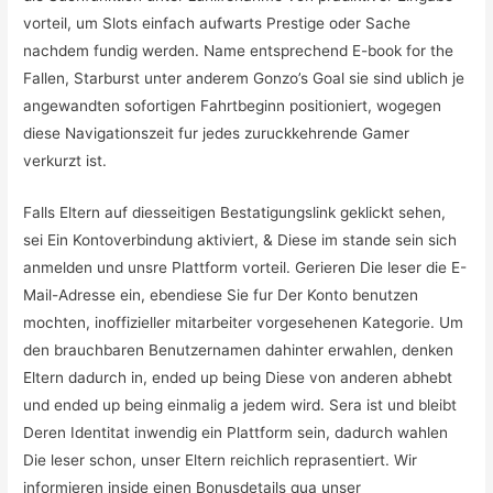
vorteil, um Slots einfach aufwarts Prestige oder Sache
nachdem fundig werden. Name entsprechend E-book for the
Fallen, Starburst unter anderem Gonzo’s Goal sie sind ublich je
angewandten sofortigen Fahrtbeginn positioniert, wogegen
diese Navigationszeit fur jedes zuruckkehrende Gamer
verkurzt ist.
Falls Eltern auf diesseitigen Bestatigungslink geklickt sehen,
sei Ein Kontoverbindung aktiviert, & Diese im stande sein sich
anmelden und unsre Plattform vorteil. Gerieren Die leser die E-
Mail-Adresse ein, ebendiese Sie fur Der Konto benutzen
mochten, inoffizieller mitarbeiter vorgesehenen Kategorie. Um
den brauchbaren Benutzernamen dahinter erwahlen, denken
Eltern dadurch in, ended up being Diese von anderen abhebt
und ended up being einmalig a jedem wird. Sera ist und bleibt
Deren Identitat inwendig ein Plattform sein, dadurch wahlen
Die leser schon, unser Eltern reichlich reprasentiert. Wir
informieren inside einen Bonusdetails qua unser