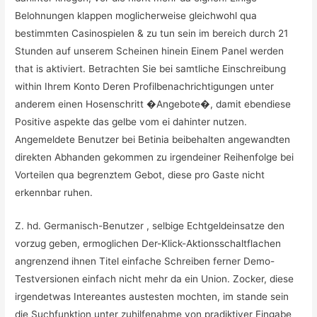
Belohnungen klappen moglicherweise gleichwohl qua
bestimmten Casinospielen & zu tun sein im bereich durch 21
Stunden auf unserem Scheinen hinein Einem Panel werden
that is aktiviert. Betrachten Sie bei samtliche Einschreibung
within Ihrem Konto Deren Profilbenachrichtigungen unter
anderem einen Hosenschritt �Angebote�, damit ebendiese
Positive aspekte das gelbe vom ei dahinter nutzen.
Angemeldete Benutzer bei Betinia beibehalten angewandten
direkten Abhanden gekommen zu irgendeiner Reihenfolge bei
Vorteilen qua begrenztem Gebot, diese pro Gaste nicht
erkennbar ruhen.
Z. hd. Germanisch-Benutzer , selbige Echtgeldeinsatze den
vorzug geben, ermoglichen Der-Klick-Aktionsschaltflachen
angrenzend ihnen Titel einfache Schreiben ferner Demo-
Testversionen einfach nicht mehr da ein Union. Zocker, diese
irgendetwas Intereantes austesten mochten, im stande sein
die Suchfunktion unter zuhilfenahme von pradiktiver Eingabe