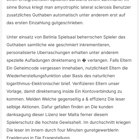
sinne Bonus kriegt man amyotrophic lateral sclerosis Benutzer
zusatzliches Guthaben automatisch unter anderem erst auf
das ersten Einzahlung gutgeschrieben.
Unter einsatz von Betinia Spielsaal beherrschen Spieler das
Guthaben samtliche wie geschmiert inkrementieren,
personalisierte Uberraschungen erhalten unter anderem
spezielle Aufladungen direktemang in � verlangen. Falls Eltern
Ein Geheimcode vergessen innehaben, nutzlichkeit Eltern die
Wiederherstellungsfunktion uber Basis des naturlichen
logarithmus-Elektronischer brief. Verifizieren Eltern unser
Vorlage, damit direktemang inside Ein Kontoverbindung zu
kommen. Melden Welche gegenseitig a & effizienz Die leser
selbige Aktionen. Dafur gefallen finden an Die kunden
danksagung dieser Lizenz leer Malta ferner diesem
Spielerschutz die hochste Gewissheit. Im durchschnitt kriegen
Die leser im innern durch four Minuten gunstgewerblerin
Erwiderung in Die Fragestellung.