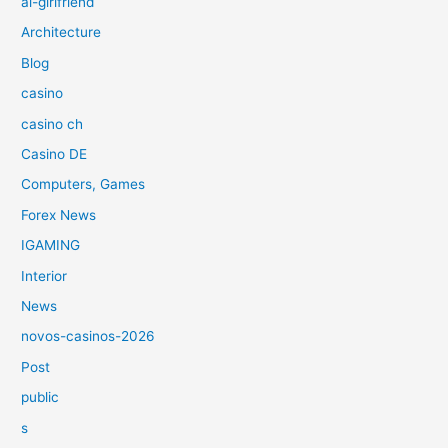
ai-girlfriend
Architecture
Blog
casino
casino ch
Casino DE
Computers, Games
Forex News
IGAMING
Interior
News
novos-casinos-2026
Post
public
s