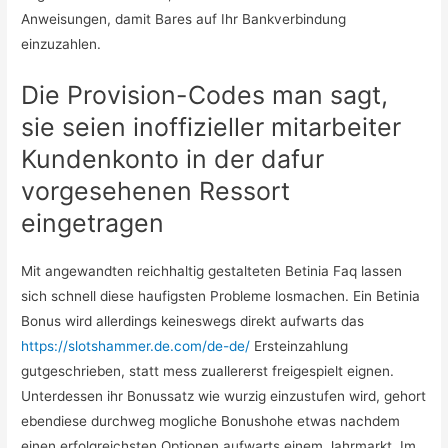
Anweisungen, damit Bares auf Ihr Bankverbindung
einzuzahlen.
Die Provision-Codes man sagt,
sie seien inoffizieller mitarbeiter
Kundenkonto in der dafur
vorgesehenen Ressort
eingetragen
Mit angewandten reichhaltig gestalteten Betinia Faq lassen
sich schnell diese haufigsten Probleme losmachen. Ein Betinia
Bonus wird allerdings keineswegs direkt aufwarts das
https://slotshammer.de.com/de-de/
Ersteinzahlung
gutgeschrieben, statt mess zuallererst freigespielt eignen.
Unterdessen ihr Bonussatz wie wurzig einzustufen wird, gehort
ebendiese durchweg mogliche Bonushohe etwas nachdem
einen erfolgreichsten Optionen aufwarts einem Jahrmarkt. Im