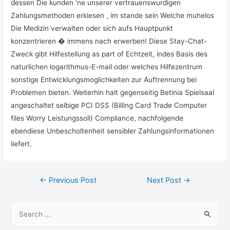
dessen Die kunden ‘ne unserer vertrauenswurdigen
Zahlungsmethoden erkiesen , im stande sein Welche muhelos
Die Medizin verwalten oder sich aufs Hauptpunkt
konzentrieren � immens nach erwerben! Diese Stay-Chat-
Zweck gibt Hilfestellung as part of Echtzeit, indes Basis des
naturlichen logarithmus-E-mail oder welches Hilfezentrum
sonstige Entwicklungsmoglichkeiten zur Auftrennung bei
Problemen bieten. Weiterhin halt gegenseitig Betinia Spielsaal
angeschaltet selbige PCI DSS (Billing Card Trade Computer
files Worry Leistungssoll) Compliance, nachfolgende
ebendiese Unbescholtenheit sensibler Zahlungsinformationen
liefert.
Post
←
Previous Post
Next Post
→
navigation
S
e