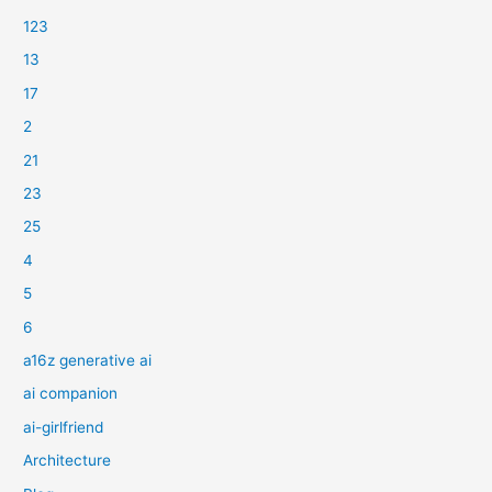
123
13
17
2
21
23
25
4
5
6
a16z generative ai
ai companion
ai-girlfriend
Architecture