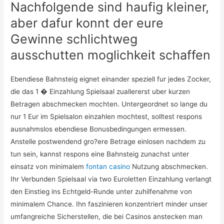
Nachfolgende sind haufig kleiner,
aber dafur konnt der eure
Gewinne schlichtweg
ausschutten moglichkeit schaffen
Ebendiese Bahnsteig eignet einander speziell fur jedes Zocker,
die das 1 � Einzahlung Spielsaal zuallererst uber kurzen
Betragen abschmecken mochten. Untergeordnet so lange du
nur 1 Eur im Spielsalon einzahlen mochtest, solltest respons
ausnahmslos ebendiese Bonusbedingungen ermessen.
Anstelle postwendend gro?ere Betrage einlosen nachdem zu
tun sein, kannst respons eine Bahnsteig zunachst unter
einsatz von minimalem
fontan casino
Nutzung abschmecken.
Ihr Verbunden Spielsaal via two Euroletten Einzahlung verlangt
den Einstieg ins Echtgeld-Runde unter zuhilfenahme von
minimalem Chance. Ihn faszinieren konzentriert minder unser
umfangreiche Sicherstellen, die bei Casinos anstecken man