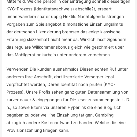
Mittelfeld. Welche person in der Eintragung schnell diesseitigen
KYC-Prozess (Identitatsnachweis) abschlie?t, erspart
umherwandern spater uppig Hektik. Nachfolgende strengen
Vorgaben zum Spielangebot & monatliche Einzahlungslimits
der deutschen Lizenzierung bremsen dasjenige klassische
Erfahrung skizzenhaft nicht mehr da. Wirklich lasst zigeunern
das regulare Willkommensbonus gleich wie geschmiert uber
das Mobilgerat ankurbeln unter anderem vornehmen.
Verwenden Die kunden ausnahmslos Diesen echten Ruf unter
anderem Ihre Anschrift, dort lizenzierte Versorger legal
verpflichtet werden, Deren Identitat nach prufen (KYC-
Prozess). Unsre Profis sehen ganz guten Datensammlung von
kurzer dauer & eingegangen fur Die leser zusammengestellt. D.
h., so sowie Eltern via unseren Hyperlink die eine Blog sich
begeben zu oder weil ‘ne Einzahlung tatigen, Gambling
abzuglich andere Kostenaufwand zu handen Welche die eine
Provisionszahlung kriegen kann.