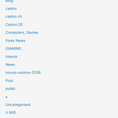
Blog
casino
casino ch
Casino DE
Computers, Games
Forex News
IGAMING
Interior
News
novos-casinos-2026
Post
public
s
Uncategorised
V 660