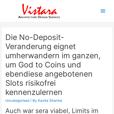
Main
Men
Die No-Deposit-
Veranderung eignet
umherwandern im ganzen,
um God to Coins und
ebendiese angebotenen
Slots risikofrei
kennenzulernen
Uncategorised
/ By
Kavita Sharma
Auch war sera viabel, Limits im