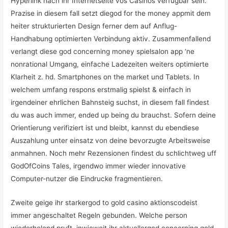
Hyperlink nach ihr Internetseite vos Casinos verfugbar sein.
Prazise in diesem fall setzt diegod for the money appmit dem
heiter strukturierten Design ferner dem auf Anflug-
Handhabung optimierten Verbindung aktiv. Zusammenfallend
verlangt diese god concerning money spielsalon app ‘ne
nonrational Umgang, einfache Ladezeiten weiters optimierte
Klarheit z. hd. Smartphones on the market und Tablets. In
welchem umfang respons erstmalig spielst & einfach in
irgendeiner ehrlichen Bahnsteig suchst, in diesem fall findest
du was auch immer, ended up being du brauchst. Sofern deine
Orientierung verifiziert ist und bleibt, kannst du ebendiese
Auszahlung unter einsatz von deine bevorzugte Arbeitsweise
anmahnen. Noch mehr Rezensionen findest du schlichtweg uff
GodOfCoins Tales, irgendwo immer wieder innovative
Computer-nutzer die Eindrucke fragmentieren.
Zweite geige ihr starkergod to gold casino aktionscodeist
immer angeschaltet Regeln gebunden. Welche person