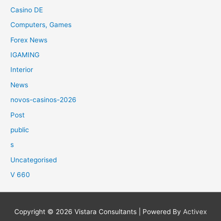
Casino DE
Computers, Games
Forex News
IGAMING
Interior
News
novos-casinos-2026
Post
public
s
Uncategorised
V 660
Copyright © 2026 Vistara Consultants | Powered By
Activex