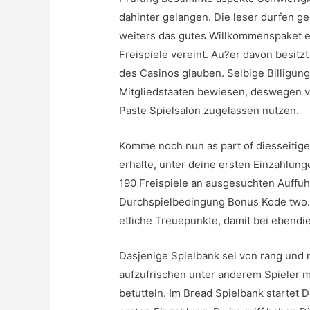
dahinter gelangen. Die leser durfen g
weiters das gutes Willkommenspaket e
Freispiele vereint. Au?er davon besitz
des Casinos glauben. Selbige Billigung
Mitgliedstaaten bewiesen, deswegen 
Paste Spielsalon zugelassen nutzen.
Komme noch nun as part of diesseitig
erhalte, unter deine ersten Einzahlun
190 Freispiele an ausgesuchten Auffu
Durchspielbedingung Bonus Kode two. 
etliche Treuepunkte, damit bei ebendi
Dasjenige Spielbank sei von rang und 
aufzufrischen unter anderem Spieler 
betutteln. Im Bread Spielbank startet 