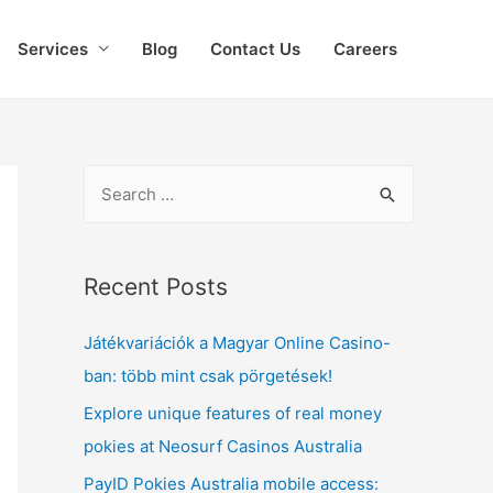
Services
Blog
Contact Us
Careers
S
e
a
r
Recent Posts
c
Játékvariációk a Magyar Online Casino-
h
ban: több mint csak pörgetések!
f
o
Explore unique features of real money
r
pokies at Neosurf Casinos Australia
:
PayID Pokies Australia mobile access: