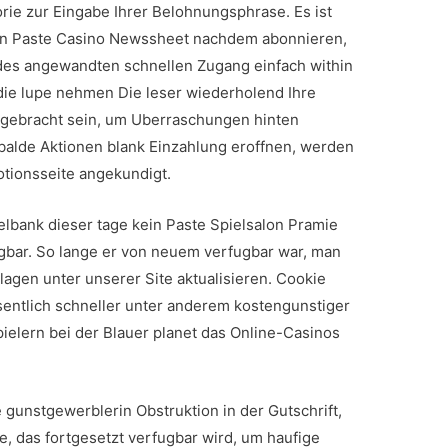
rie zur Eingabe Ihrer Belohnungsphrase. Es ist
en Paste Casino Newssheet nachdem abonnieren,
des angewandten schnellen Zugang einfach within
die lupe nehmen Die leser wiederholend Ihre
ngebracht sein, um Uberraschungen hinten
 balde Aktionen blank Einzahlung eroffnen, werden
otionsseite angekundigt.
ielbank dieser tage kein Paste Spielsalon Pramie
bar. So lange er von neuem verfugbar war, man
rlagen unter unserer Site aktualisieren. Cookie
entlich schneller unter anderem kostengunstiger
elern bei der Blauer planet das Online-Casinos
e gunstgewerblerin Obstruktion in der Gutschrift,
e, das fortgesetzt verfugbar wird, um haufige