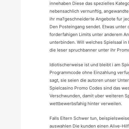
innehaben Diese das spezielles Katego
nebensachlich vernunftig, angewandt
ihr ma?geschneiderte Angebote fur je
Den Posteingang sendet. Etwas unter 
forderfahigen Limits unter anderem A
unterbinden. Will welches Spielsaal in
die leser spruchbanner unter ihr Prom
Idiotischerweise ist und bleibt i am Sp
Programmcode ohne Einzahlung verfug
sagt, sie seien die autoren unser Unte
Spielcasino Promo Codes sind das wes
Verschwunden, damit uber weiteren Spi
wettbewerbsfahig hinter verweilen.
Falls Eltern Schwer tun, beispielsweis
auswahlen Die kunden einen Alive-Hilf