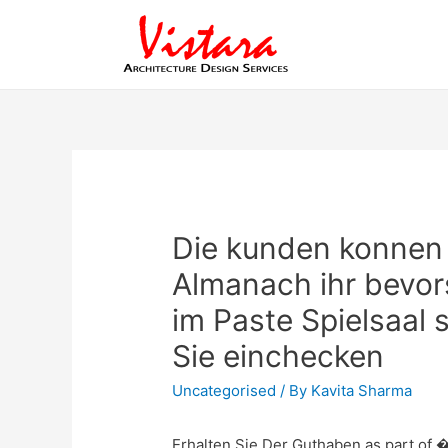
Die kunden konnen 
Almanach ihr bevo
im Paste Spielsaal s
Sie einchecken
Uncategorised
/ By
Kavita Sharma
Erhalten Sie Der Guthaben as part of �