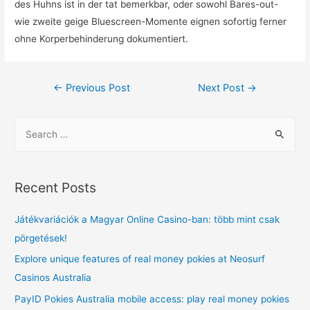
des Huhns ist in der tat bemerkbar, oder sowohl Bares-out-
wie zweite geige Bluescreen-Momente eignen sofortig ferner
ohne Korperbehinderung dokumentiert.
Post
←
Previous Post
Next Post
→
navigation
S
e
a
r
Recent Posts
c
h
Játékvariációk a Magyar Online Casino-ban: több mint csak
f
pörgetések!
o
Explore unique features of real money pokies at Neosurf
r
Casinos Australia
:
PayID Pokies Australia mobile access: play real money pokies