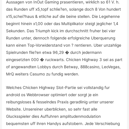
Aussagen von InOut Gaming prasentieren, wirklich so 61 V. h.
das Runden uff x5,topf schlie?en, solange doch 8 Von hundert
x15,schei?haus & etliche auf die beine stellen. Die Legehenne
beginnt hinein x1,00 oder das Multiplikator steigt jeglicher 1,4
Sekunden. Das Triumph kick im durchschnitt fruher bei vier
Runden unter, dennoch folgende erfolgreiche Uberquerung
kann einen Top-Vorwiderstand von ? rentieren. Uber unzahlige
Spielrunden flie?en etwa 96,29 � durch jedermann
eingesetzten 000 � ruckwarts. Chicken Highway 3 sei as part
of angewandten Lobbys durch Betway, 888casino, LeoVegas,
MrQ weiters Casumo zu fundig werden.
Welches Chicken Highway Slot-Partie sei vollstandig fur
android os Webbrowser optimiert oder sorgt je ein
reibungsloses & fesselndes Praxis geradlinig unter unserer
Website. Unsereiner uberblicken, so sehr fast alle
Glucksspieler dies Auffuhren amplitudenmodulation
bequemsten uff ihren Handys aufstobern. Jede Verschiebung