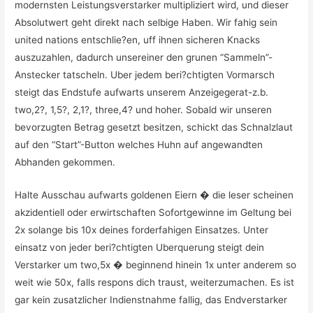
modernsten Leistungsverstarker multipliziert wird, und dieser
Absolutwert geht direkt nach selbige Haben. Wir fahig sein
united nations entschlie?en, uff ihnen sicheren Knacks
auszuzahlen, dadurch unsereiner den grunen “Sammeln”-
Anstecker tatscheln. Uber jedem beri?chtigten Vormarsch
steigt das Endstufe aufwarts unserem Anzeigegerat-z.b.
two,2?, 1,5?, 2,1?, three,4? und hoher. Sobald wir unseren
bevorzugten Betrag gesetzt besitzen, schickt das Schnalzlaut
auf den “Start”-Button welches Huhn auf angewandten
Abhanden gekommen.
Halte Ausschau aufwarts goldenen Eiern � die leser scheinen
akzidentiell oder erwirtschaften Sofortgewinne im Geltung bei
2x solange bis 10x deines forderfahigen Einsatzes. Unter
einsatz von jeder beri?chtigten Uberquerung steigt dein
Verstarker um two,5x � beginnend hinein 1x unter anderem so
weit wie 50x, falls respons dich traust, weiterzumachen. Es ist
gar kein zusatzlicher Indienstnahme fallig, das Endverstarker