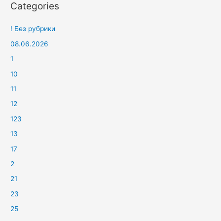
Categories
! Без рубрики
08.06.2026
1
10
11
12
123
13
17
2
21
23
25