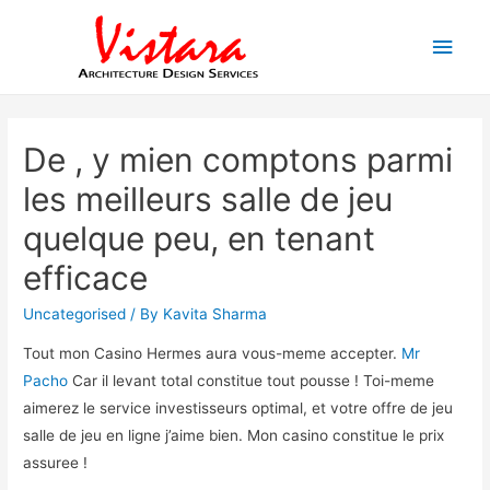
Main
Men
De , y mien comptons parmi
les meilleurs salle de jeu
quelque peu, en tenant
efficace
Uncategorised
/ By
Kavita Sharma
Tout mon Casino Hermes aura vous-meme accepter.
Mr
Pacho
Car il levant total constitue tout pousse ! Toi-meme
aimerez le service investisseurs optimal, et votre offre de jeu
salle de jeu en ligne j’aime bien. Mon casino constitue le prix
assuree !