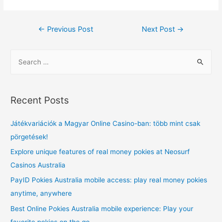
Post
←
Previous Post
Next Post
→
navigation
S
e
a
r
Recent Posts
c
h
Játékvariációk a Magyar Online Casino-ban: több mint csak
f
pörgetések!
o
Explore unique features of real money pokies at Neosurf
r
Casinos Australia
:
PayID Pokies Australia mobile access: play real money pokies
anytime, anywhere
Best Online Pokies Australia mobile experience: Play your
favorite pokies on the go