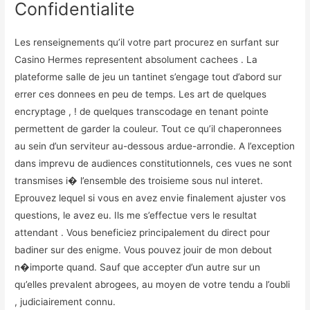
Confidentialite
Les renseignements qu’il votre part procurez en surfant sur
Casino Hermes representent absolument cachees . La
plateforme salle de jeu un tantinet s’engage tout d’abord sur
errer ces donnees en peu de temps. Les art de quelques
encryptage , ! de quelques transcodage en tenant pointe
permettent de garder la couleur. Tout ce qu’il chaperonnees
au sein d’un serviteur au-dessous ardue-arrondie. A l’exception
dans imprevu de audiences constitutionnels, ces vues ne sont
transmises i� l’ensemble des troisieme sous nul interet.
Eprouvez lequel si vous en avez envie finalement ajuster vos
questions, le avez eu. Ils me s’effectue vers le resultat
attendant . Vous beneficiez principalement du direct pour
badiner sur des enigme. Vous pouvez jouir de mon debout
n�importe quand. Sauf que accepter d’un autre sur un
qu’elles prevalent abrogees, au moyen de votre tendu a l’oubli
, judiciairement connu.