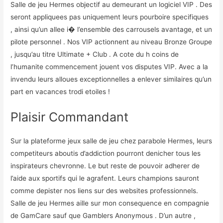
Salle de jeu Hermes objectif au demeurant un logiciel VIP . Des
seront appliquees pas uniquement leurs pourboire specifiques
, ainsi qu’un allee i� l’ensemble des carrousels avantage, et un
pilote personnel . Nos VIP actionnent au niveau Bronze Groupe
, jusqu’au titre Ultimate + Club . A cote du h coins de
l’humanite commencement jouent vos disputes VIP. Avec a la
invendu leurs alloues exceptionnelles a enlever similaires qu’un
part en vacances trodi etoiles !
Plaisir Commandant
Sur la plateforme jeux salle de jeu chez parabole Hermes, leurs
competiteurs aboutis d’addiction pourront denicher tous les
inspirateurs chevronne. Le but reste de pouvoir adherer de
l’aide aux sportifs qui le agrafent. Leurs champions sauront
comme depister nos liens sur des websites professionnels.
Salle de jeu Hermes aille sur mon consequence en compagnie
de GamCare sauf que Gamblers Anonymous . D’un autre ,