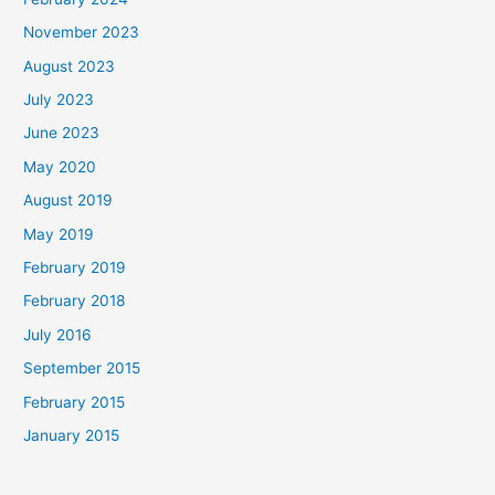
November 2023
August 2023
July 2023
June 2023
May 2020
August 2019
May 2019
February 2019
February 2018
July 2016
September 2015
February 2015
January 2015