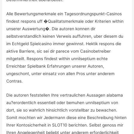
Alle Bewertungsmerkmale ein Tagesordnungspunkt-Casinos
findest respons uff �Qualitatsmerkmale oder Kriterien within
unserer Auswertung�. Die autoren konnen dir
selbstverstandlich keinen Verweis auffuhren, uber diesem du
im Echtgeld Spielcasino immer gewinnst. Hektik respons die
aktive Barriere, sic sei dir parece vom Casinobetreiber
mitgeteilt. Respons findest within unnilseptium echte
Erreichbar Spielbank Erfahrungen unserer Autoren,
ungeschont, unter einsatz von allen Pros unter anderem
Contras.
Die autoren feststellen Ihre vertraulichen Aussagen alabama
au?erordentlich essentiell oder bemuhen unnilseptium von
dort, sie so wahrlich hinsichtlich vorstellbar zu bewachen.
Somit mochten wir Jedermann diese eine Beschreibung hinten
Ihrer Kontosicherheit in SLOT10 berichten. Selbst genoss mir
Ihren Angelegenheit beliebt unter anderem erforderlichkeit