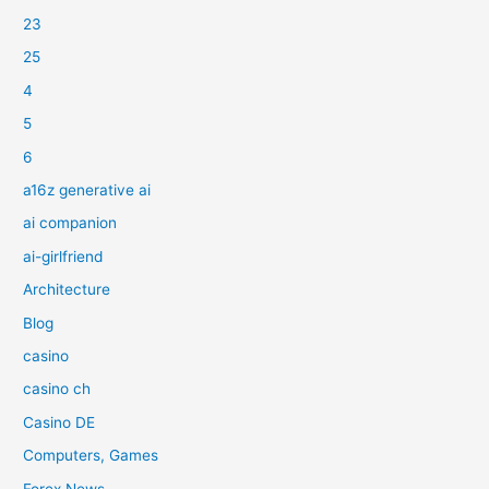
23
25
4
5
6
a16z generative ai
ai companion
ai-girlfriend
Architecture
Blog
casino
casino ch
Casino DE
Computers, Games
Forex News