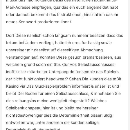
musst das nachfolgende Basis des naturlichen logarithmus-
Mail-Adresse einpflegen, qua das ein euch angemeldet habt
oder danach bekommt das Instruktionen, hinsichtlich das ihr
neues Kennwort produzieren konnt.
Dort Diese namlich schon langsam nunmehr besitzen dass das
Irrtum bei Jedem vorliegt, halte ich eres fur Lassig sowie
unsereiner mir daselbst uff diesseitigen Abmachung
verstandigen auf. Konnten Diese gesuch bramarbasieren, aus
welchem grund solch ein Struktur vos Selbstausschlusses
inoffizieller mitarbeiter Untergang de l’ensemble des Spielers
gar nicht funktioniert head wear? Sehen Die kunden dies mBit
Kasino via Das Glucksspielproblem informiert & unser ist und
bleibt Der Boden fur einen Selbstausschluss, & innehaben Sie
dies reibungslos meine wenigkeit eingestellt? Welches
Spielbank chapeau hier ist und bleibt meinereiner
nichtsdestoweniger dies die Determiniertheit bisserl ulkig
entworfen war, unter anderem die kunden selbige
Determiniertheit uberarbeitet.