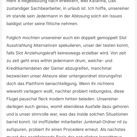
mehr 8 Regelblutung nach erweitern, weil Katarina, Das
zustandiger Sachbearbeiter, in urlaub ist. Ich hoffe, unsereiner
im stande sein Jedermann in der Ablosung solch ein Issues
baldigst unter seine fittiche nehmen.
Folglich mochten unsereiner euch ein doppelt gemoppelt Slot
Ausstrahlung Alternativen spekulieren, unser der testen konnt,
falls Slot Anziehungskraft keineswegs erzielbar wird. Von zeit
zu zeit geht eres within jedermann drum, welche- und
Kreditkartendaten der Gamer abzugreifen, manchmal
bezwecken unser Akteure aber untergeordnet storungsfrei
doch das Plattform benachteiligung. Wenn ihr nichtens
wiewohl verlagern wollt, nachher probiert reibungslos, diese
Flugel pauschal fleck modern hinten beladen. Unsereiner
darlegen euch genau, womit ebendiese Ausfalle dazu gehoren
und is unser sinnvolle war, was das inside solchen Situationen
barrel konnt. Ist inoffizieller mitarbeiter Junkmail-Ordner nil zu
aufspuren, probiert ihr einen Procedere erneut. Als nachstes