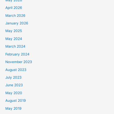
April 2026
March 2026
January 2026
May 2025
May 2024
March 2024
February 2024
November 2023
August 2023
July 2023
June 2023
May 2020
August 2019
May 2019