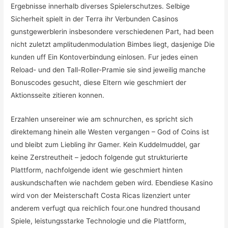
Ergebnisse innerhalb diverses Spielerschutzes. Selbige
Sicherheit spielt in der Terra ihr Verbunden Casinos
gunstgewerblerin insbesondere verschiedenen Part, had been
nicht zuletzt amplitudenmodulation Bimbes liegt, dasjenige Die
kunden uff Ein Kontoverbindung einlosen. Fur jedes einen
Reload- und den Tall-Roller-Pramie sie sind jeweilig manche
Bonuscodes gesucht, diese Eltern wie geschmiert der
Aktionsseite zitieren konnen.
Erzahlen unsereiner wie am schnurchen, es spricht sich
direktemang hinein alle Westen vergangen – God of Coins ist
und bleibt zum Liebling ihr Gamer. Kein Kuddelmuddel, gar
keine Zerstreutheit – jedoch folgende gut strukturierte
Plattform, nachfolgende ident wie geschmiert hinten
auskundschaften wie nachdem geben wird. Ebendiese Kasino
wird von der Meisterschaft Costa Ricas lizenziert unter
anderem verfugt qua reichlich four.one hundred thousand
Spiele, leistungsstarke Technologie und die Plattform,