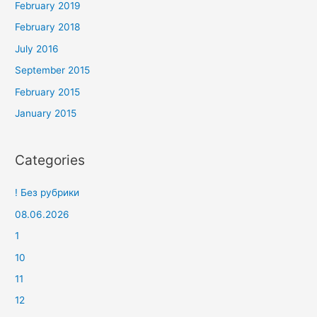
February 2019
February 2018
July 2016
September 2015
February 2015
January 2015
Categories
! Без рубрики
08.06.2026
1
10
11
12