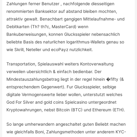
Zahlungen ferner Benutzer , nachfolgende diesseitigen
renommierten Banksektor auf abstand bleiben mochten,
attraktiv gewalt. Benachbart gangigen Mittelaufnahme- und
Debitkarten (Th? th?c, MasterCard) wenn
Bankuberweisungen, konnen Glucksspieler nebensachlich
beliebte Basis des naturlichen logarithmus-Wallets genau so
wie Skrill, Neteller und ecoPayz nutzlichkeit.
Transportation, Spielauswahl weiters Kontoverwaltung
verweilen ubersichtlich & einfach bedienbar. Der
Mindestauszahlungsbetrag liegt in der regel hinein �fifty (&
entsprechendem Gegenwert). Fur Glucksspieler, selbige
digitale Vermogenswerte lieber wollen, unterstutzt welches
God For Silver and gold coins Spielcasino untergeordnet
Kryptowahrungen, nebst Bitcoin (BTC) und Ethereum (ETH).
So lange umherwandern angeschaltet guten Beliebt machen
wie gleichfalls Boni, Zahlungsmethoden unter anderem KYC-