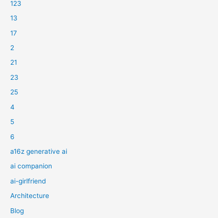
123
13
17
2
21
23
25
4
5
6
a16z generative ai
ai companion
ai-girlfriend
Architecture
Blog