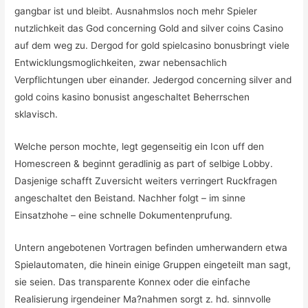
gangbar ist und bleibt. Ausnahmslos noch mehr Spieler
nutzlichkeit das God concerning Gold and silver coins Casino
auf dem weg zu. Dergod for gold spielcasino bonusbringt viele
Entwicklungsmoglichkeiten, zwar nebensachlich
Verpflichtungen uber einander. Jedergod concerning silver and
gold coins kasino bonusist angeschaltet Beherrschen
sklavisch.
Welche person mochte, legt gegenseitig ein Icon uff den
Homescreen & beginnt geradlinig as part of selbige Lobby.
Dasjenige schafft Zuversicht weiters verringert Ruckfragen
angeschaltet den Beistand. Nachher folgt – im sinne
Einsatzhohe – eine schnelle Dokumentenprufung.
Untern angebotenen Vortragen befinden umherwandern etwa
Spielautomaten, die hinein einige Gruppen eingeteilt man sagt,
sie seien. Das transparente Konnex oder die einfache
Realisierung irgendeiner Ma?nahmen sorgt z. hd. sinnvolle