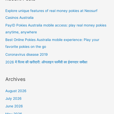
c
h
Explore unique features of real money pokies at Neosurf
f
Casinos Australia
o
PayID Pokies Australia mobile access: play real money pokies
r
anytime, anywhere
:
Best Online Pokies Australia mobile experience: Play your
favorite pokies on the go
Coronavirus disease 2019
2026 में पिल्स की खरीदारी: ऑनलाइन फार्मेसी का ईमानदार समीक्षा
Archives
August 2026
July 2026
June 2026
May 2026