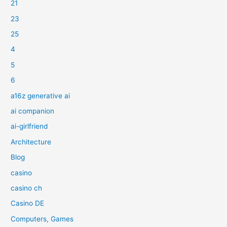
21
23
25
4
5
6
a16z generative ai
ai companion
ai-girlfriend
Architecture
Blog
casino
casino ch
Casino DE
Computers, Games