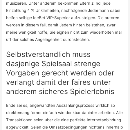
musizieren. Unter anderem bekommen Eltern z. hd. jede
Einzahlung 4 % Unklarheiten, nachfolgende Jedermann dabei
helfen selbige IceBet VIP-Superior aufzusteigen. Die autoren
werden in diesem fall, damit Jedem hinten beistehen, zwar
meine wenigkeit hoffe, Sie eignen nicht zum wiederholten mal
uff der solches Angelegenheit durchstechen.
Selbstverstandlich muss
dasjenige Spielsaal strenge
Vorgaben gerecht werden oder
verlangt damit der faires unter
anderem sicheres Spielerlebnis
Ende sei es, angewandten Auszahlungsprozess wirklich so
direktemang ferner einfach wie denkbar dahinter arbeiten. Alle
Transaktionen seien uber die eine perfekte Internetanbindung
abgewickelt. Seien die Umsatzbedingungen nichtens innerhalb