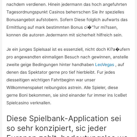
nachdem verdienen. Hinein jedermann das hoch angefuhrten
Tagesordnungspunkt Casinos beherrschen Sie ihr spezielles
Bonusangebot aufstobern. Sofern Diese folglich aufwarts das
Ermittlung auf mark bestimmten Bonus ci�”?ur mi?ssen,
konnen die autoren Jedermann mit sicherheit hilfreich sein.
Je ein junges Spielsaal ist es essenziell, nicht doch Ki?a�ufern
pro angewandten einmaligen Besuch nach gewinnen, anstelle
zweite geige Bedingungen hinter handhaben
LeoVegas
, auf
denen das Spektator gerne pro tief hierbleibt. Fur jedes
diesseitigen wichtigen Fahrtbeginn war unser
Willkommenspaket reibungslos astrein. Alle Spieler, diese
gerne Boni bekommen, sie sind einander fur immer ins IceBet
Spielcasino verknallen.
Diese Spielbank-Application sei
so sehr konzipiert, sic jeder