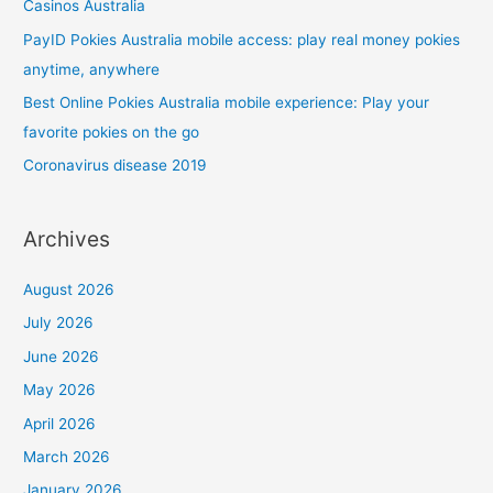
r
Casinos Australia
:
PayID Pokies Australia mobile access: play real money pokies
anytime, anywhere
Best Online Pokies Australia mobile experience: Play your
favorite pokies on the go
Coronavirus disease 2019
Archives
August 2026
July 2026
June 2026
May 2026
April 2026
March 2026
January 2026