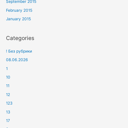
September 2015
February 2015
January 2015
Categories
! Без рубрики
08.06.2026
1
10
11
12
123
13
17