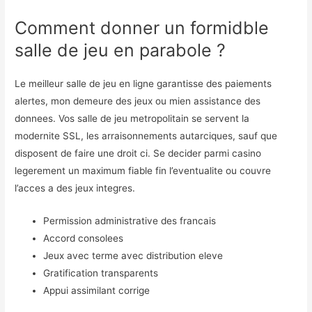
Comment donner un formidble
salle de jeu en parabole ?
Le meilleur salle de jeu en ligne garantisse des paiements
alertes, mon demeure des jeux ou mien assistance des
donnees. Vos salle de jeu metropolitain se servent la
modernite SSL, les arraisonnements autarciques, sauf que
disposent de faire une droit ci. Se decider parmi casino
legerement un maximum fiable fin l’eventualite ou couvre
l’acces a des jeux integres.
Permission administrative des francais
Accord consolees
Jeux avec terme avec distribution eleve
Gratification transparents
Appui assimilant corrige