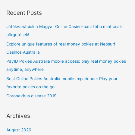
a
r
Recent Posts
c
h
Játékvariációk a Magyar Online Casino-ban: több mint csak
f
pörgetések!
o
Explore unique features of real money pokies at Neosurf
r
Casinos Australia
:
PayID Pokies Australia mobile access: play real money pokies
anytime, anywhere
Best Online Pokies Australia mobile experience: Play your
favorite pokies on the go
Coronavirus disease 2019
Archives
August 2026