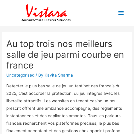
Main
Men
Au top trois nos meilleurs
salle de jeu parmi courbe en
france
Uncategorised
/ By
Kavita Sharma
Detecter le plus bas salle de jeu un tantinet des francais du
2025, c’est accorder la protection, du jeu integres avec les
liberalite attractifs. Les websites en tenant casino un peu
prescrit offrent une ambiance accompagne, des reglements
instantannees et des depliantes amantes. Tous les parieurs
francais recherchent vos plateformes precises, le plus bas
finalement acceptant et des gestions chez appoint profond.