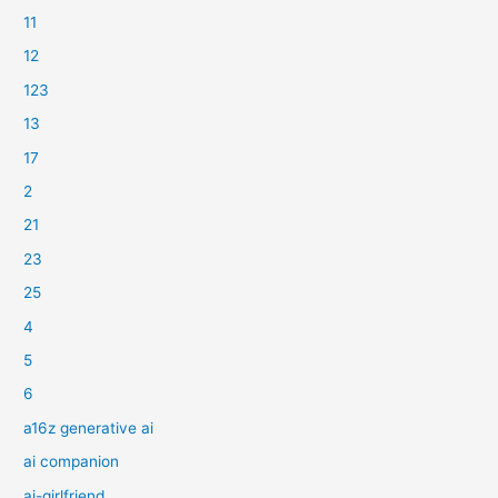
11
12
123
13
17
2
21
23
25
4
5
6
a16z generative ai
ai companion
ai-girlfriend