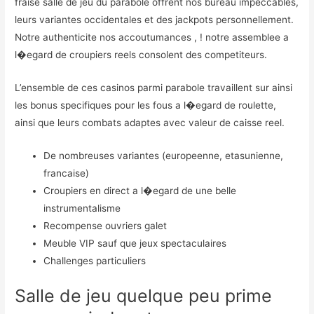
fraise salle de jeu du parabole offrent nos bureau impeccables,
leurs variantes occidentales et des jackpots personnellement.
Notre authenticite nos accoutumances , ! notre assemblee a
l�egard de croupiers reels consolent des competiteurs.
L’ensemble de ces casinos parmi parabole travaillent sur ainsi
les bonus specifiques pour les fous a l�egard de roulette,
ainsi que leurs combats adaptes avec valeur de caisse reel.
De nombreuses variantes (europeenne, etasunienne,
francaise)
Croupiers en direct a l�egard de une belle
instrumentalisme
Recompense ouvriers galet
Meuble VIP sauf que jeux spectaculaires
Challenges particuliers
Salle de jeu quelque peu prime