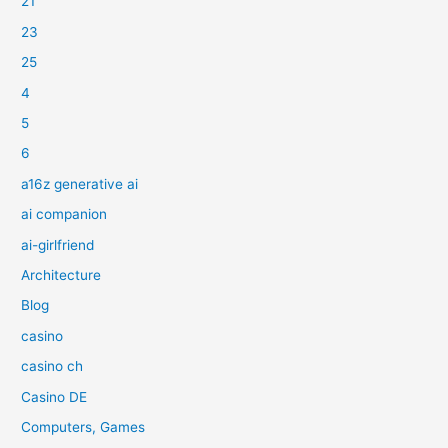
21
23
25
4
5
6
a16z generative ai
ai companion
ai-girlfriend
Architecture
Blog
casino
casino ch
Casino DE
Computers, Games