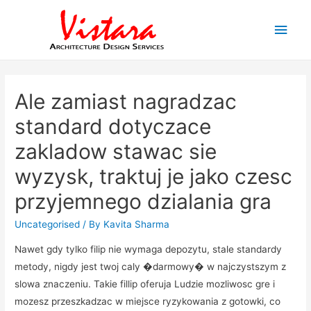
Main
Men
Ale zamiast nagradzac
standard dotyczace
zakladow stawac sie
wyzysk, traktuj je jako czesc
przyjemnego dzialania gra
Uncategorised
/ By
Kavita Sharma
Nawet gdy tylko filip nie wymaga depozytu, stale standardy
metody, nigdy jest twoj caly �darmowy� w najczystszym z
slowa znaczeniu. Takie fillip oferuja Ludzie mozliwosc gre i
mozesz przeszkadzac w miejsce ryzykowania z gotowki, co