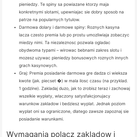
pieniedzy. Te spiny sa powiazane ktorzy maja
konkretnymi slotami, upewniajac sie dobry sposob na
patrze na popularnych tytulow.
Darmowa dolary i darmowe spiny: Roznych kasyna
lacza czesto premia lub po prostu umozliwiaja zobaczyc
miedzy nimi. Ta niezaleznosc pozwala ogladac
obydwoma typami – wirowac bebnami zakres slotu i
mozesz uzywac pieniedzy bonusowych roznych innych
grach kasynowych.
Graj: Premia posiadanie darmowa gre dadza ci wieksza
kwote (jak. piecset �) w mala ilosc czasu (na przyklad.
1 godzine). Zakladaj duzo, jak to zrobisz teraz i zachowaj
wszelkie wyplaty, wlaczony satysfakcjonujacy
warunkow zakladow i bedziesz wyplat. Jednak poziom
wyplat oni sa ograniczone, dlatego zawsze zapoznaj sie
posiadanie warunkami.
Wymagania polacz zakladow i