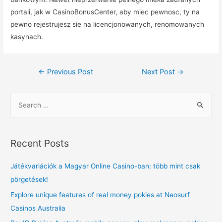
portali, jak w CasinoBonusCenter, aby miec pewnosc, ty na
pewno rejestrujesz sie na licencjonowanych, renomowanych
kasynach.
Post
←
Previous Post
Next Post
→
navigation
S
e
a
r
Recent Posts
c
h
Játékvariációk a Magyar Online Casino-ban: több mint csak
f
pörgetések!
o
Explore unique features of real money pokies at Neosurf
r
Casinos Australia
: