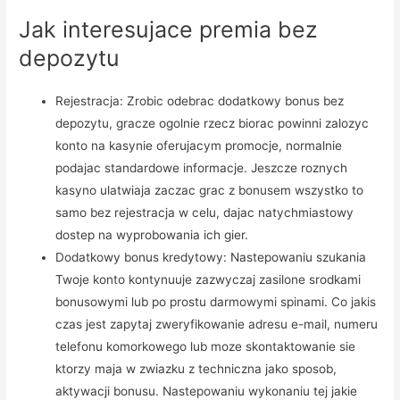
Jak interesujace premia bez
depozytu
Rejestracja: Zrobic odebrac dodatkowy bonus bez
depozytu, gracze ogolnie rzecz biorac powinni zalozyc
konto na kasynie oferujacym promocje, normalnie
podajac standardowe informacje. Jeszcze roznych
kasyno ulatwiaja zaczac grac z bonusem wszystko to
samo bez rejestracja w celu, dajac natychmiastowy
dostep na wyprobowania ich gier.
Dodatkowy bonus kredytowy: Nastepowaniu szukania
Twoje konto kontynuuje zazwyczaj zasilone srodkami
bonusowymi lub po prostu darmowymi spinami. Co jakis
czas jest zapytaj zweryfikowanie adresu e-mail, numeru
telefonu komorkowego lub moze skontaktowanie sie
ktorzy maja w zwiazku z techniczna jako sposob,
aktywacji bonusu. Nastepowaniu wykonaniu tej jakie