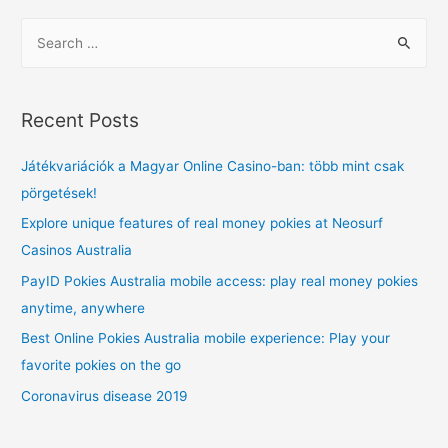
navigation
S
e
a
r
Recent Posts
c
h
Játékvariációk a Magyar Online Casino-ban: több mint csak
f
pörgetések!
o
Explore unique features of real money pokies at Neosurf
r
Casinos Australia
:
PayID Pokies Australia mobile access: play real money pokies
anytime, anywhere
Best Online Pokies Australia mobile experience: Play your
favorite pokies on the go
Coronavirus disease 2019