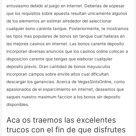
entusiasmo debido al juego en internet. Deberias de sopesar
que los requisitos sobre apuesta resultan unicamente algunos
de los elementos an estimar alrededor del seleccionar
cualquier bono carente tanque. Posteriormente, te mostramos
las tipos mas populares de bonos sin tanque cual hallaras en
las mejores casinos en internet. Las bonos carente deposito
incorporan diversas anuncios que los casinos online colocan a
disposicion carente que tengas que elaborar cualquier
deposito previo. Gran cantidad de bonos mayusculos
incorporan campos sobre envite altos cual dificultan
descargar los ganancias. Acerca de VegasSlotsOnline, como
apasionados de el esparcimiento en internet, deseamos que
saques nuestro maximum faccion a los bonos sin deposito
disponibles.
Aca os traemos las excelentes
trucos con el fin de que disfrutes