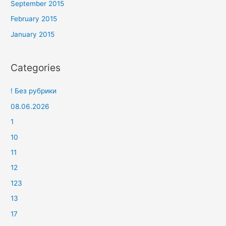
September 2015
February 2015
January 2015
Categories
! Без рубрики
08.06.2026
1
10
11
12
123
13
17