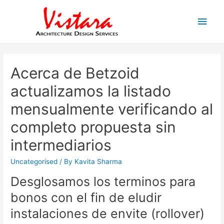
Main
Men
Acerca de Betzoid
actualizamos la listado
mensualmente verificando al
completo propuesta sin
intermediarios
Uncategorised
/ By
Kavita Sharma
Desglosamos los terminos para
bonos con el fin de eludir
instalaciones de envite (rollover)