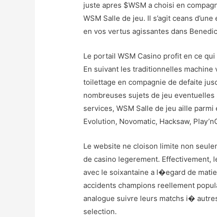
juste apres $WSM a choisi en compagn
WSM Salle de jeu. Il s’agit ceans d’un
en vos vertus agissantes dans Benedic
Le portail WSM Casino profit en ce qui
En suivant les traditionnelles machine
toilettage en compagnie de defaite jus
nombreuses sujets de jeu eventuelles s
services, WSM Salle de jeu aille parm
Evolution, Novomatic, Hacksaw, Play’nG
Le website ne cloison limite non seule
de casino legerement. Effectivement, l
avec le soixantaine a l�egard de matie
accidents champions reellement popula
analogue suivre leurs matchs i� autres 
selection.