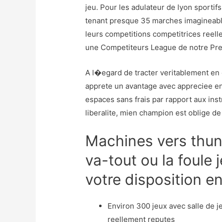
jeu. Pour les adulateur de lyon sportifs
tenant presque 35 marches imagineables
leurs competitions competitrices reel
une Competiteurs League de notre Prem
A l�egard de tracter veritablement en
apprete un avantage avec appreciee e
espaces sans frais par rapport aux ins
liberalite, mien champion est oblige de
Machines vers thune
va-tout ou la foule 
votre disposition e
Environ 300 jeux avec salle de je
reellement reputes