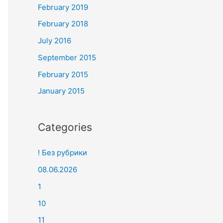
February 2019
February 2018
July 2016
September 2015
February 2015
January 2015
Categories
! Без рубрики
08.06.2026
1
10
11