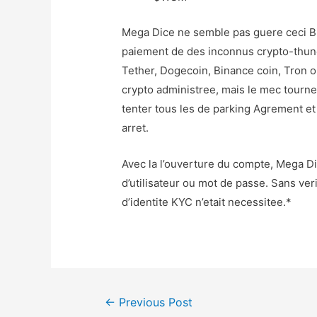
Mega Dice ne semble pas guere ceci Bi
paiement de des inconnus crypto-thunes
Tether, Dogecoin, Binance coin, Tron 
crypto administree, mais le mec tourne
tenter tous les de parking Agrement e
arret.
Avec la l’ouverture du compte, Mega Di
d’utilisateur ou mot de passe. Sans ver
d’identite KYC n’etait necessitee.*
Post
←
Previous Post