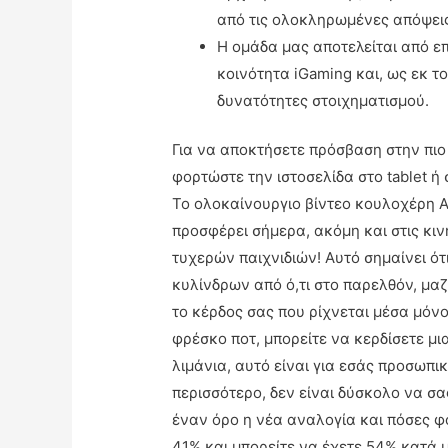
από τις ολοκληρωμένες απόψεις
Η ομάδα μας αποτελείται από ε
κοινότητα iGaming και, ως εκ τ
δυνατότητες στοιχηματισμού.
Για να αποκτήσετε πρόσβαση στην πι
φορτώστε την ιστοσελίδα στο tablet ή
Το ολοκαίνουργιο βίντεο κουλοχέρη Av
προσφέρει σήμερα, ακόμη και στις κι
τυχερών παιχνιδιών! Αυτό σημαίνει ό
κυλίνδρων από ό,τι στο παρελθόν, μα
το κέρδος σας που ρίχνεται μέσα μόνο
φρέσκο ​​ποτ, μπορείτε να κερδίσετε μ
λιμάνια, αυτό είναι για εσάς προσωπικ
περισσότερο, δεν είναι δύσκολο να σα
έναν όρο η νέα αναλογία και πόσες φ
41% και μπορείτε να έχετε 54% κατά 