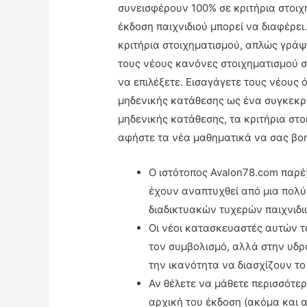
συνεισφέρουν 100% σε κριτήρια στοιχ
έκδοση παιχνιδιού μπορεί να διαφέρει
κριτήρια στοιχηματισμού, απλώς γράψτ
τους νέους κανόνες στοιχηματισμού στ
να επιλέξετε. Εισαγάγετε τους νέους
μηδενικής κατάθεσης ως ένα συγκεκρι
μηδενικής κατάθεσης, τα κριτήρια στο
αφήστε τα νέα μαθηματικά να σας βο
Ο ιστότοπος Avalon78.com παρέ
έχουν αναπτυχθεί από μια πολύ
διαδικτυακών τυχερών παιχνιδι
Οι νέοι κατασκευαστές αυτών 
τον συμβολισμό, αλλά στην υδρ
την ικανότητα να διασχίζουν το
Αν θέλετε να μάθετε περισσότερα
αρχική του έκδοση (ακόμα και α