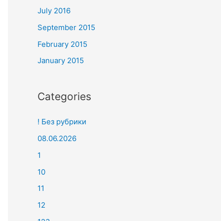
July 2016
September 2015
February 2015
January 2015
Categories
! Без рубрики
08.06.2026
1
10
11
12