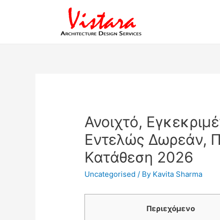
Ανοιχτό, Εγκεκριμ
Εντελώς Δωρεάν, Π
Κατάθεση 2026
Uncategorised
/ By
Kavita Sharma
Περιεχόμενο