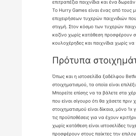
επιτραπέζια παιχνίδια και ένα δωρεάν
Το Hurry Games είναι ένας από τους 
επιχειρήσεων τυχερών παιχνιδιών που
στιγμή. Στον κόσμο των τυχερών παιχν
καζίνο χωρίς κατάθεση προσφέρουν σ
κουλοχέρηδες και παιχνίδια χωρίς να
Πρότυπα στοιχημά
Όπως και η ιστοσελίδα ξαδέλφου BetMG
στοιχηματισμού, τα οποία είναι επιλέξ
Μπορείτε επίσης να τα βάλετε στα χέρ
που είναι σίγουρο ότι θα χάσετε πριν 
στοιχηματισμού είναι δίκαια, μόνο 1x 
τις προϋποθέσεις για να έχουν κριτήρι
χωρίς κατάθεση είναι ιστοσελίδες τυ
προσφέρουν στους παίκτες την επιλο