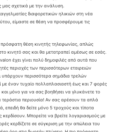
 μας σχετικά με την ανάλυση.
παγγελματίες διαφορετικών ηλικιών στη νέα
ούτου, είμαστε σε θέση να προσφέρουμε τις
ο πρόσφατη θέση κινητής τηλεφωνίας, απλώς
 στο κινητό σας και θα μετατραπεί αμέσως σε εσάς.
alon έχει γίνει πολύ δημοφιλές από αυτά που
νητές περιοχές των περισσότερων εταιρειών
τι υπάρχουν περισσότερα σημάδια τρελών
ζί με έναν τυχαίο πολλαπλασιαστή έως και 7 φορές
 και μόνο για να σας βοηθήσει να γλυκάνετε το
ια τεράστια περιουσία! Αν σας αρέσουν τα απλά
ά, επειδή θα δείτε μόνο 5 τροχούς και τίποτα
ς κερδίσουν. Μπορείτε να βρείτε λογαριασμούς με
ορές κερδίζετε σε σύγκριση με την απώλεια του
μέσο όρο στις δωρεάν πτώσεις. Η πιο πρόσφατη