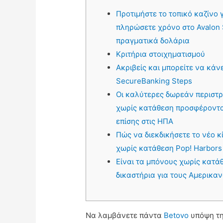
Προτιμήστε το τοπικό καζίνο 
πληρώσετε χρόνο στο Avalon 
πραγματικά δολάρια
Κριτήρια στοιχηματισμού
Ακριβείς και μπορείτε να κάν
SecureBanking Steps
Οι καλύτερες δωρεάν περιστ
χωρίς κατάθεση προσφέροντα
επίσης στις ΗΠΑ
Πώς να διεκδικήσετε το νέο κ
χωρίς κατάθεση Pop! Harbors
Είναι τα μπόνους χωρίς κατά
δικαστήρια για τους Αμερικαν
Να λαμβάνετε πάντα
Betovo
υπόψη τη