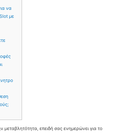
για να
Slot με
ετε
ροφές
ι
ίνητρο
θεση
ούς;
ν μεταβλητότητα, επειδή σας ενημερώνει για το