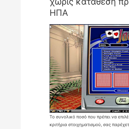
χωρίς κατάθεση πρ
ΗΠΑ
Το συνολικό ποσό που πρέπει να επιλ
κριτήρια στοιχηματισμού, σας παρέχε